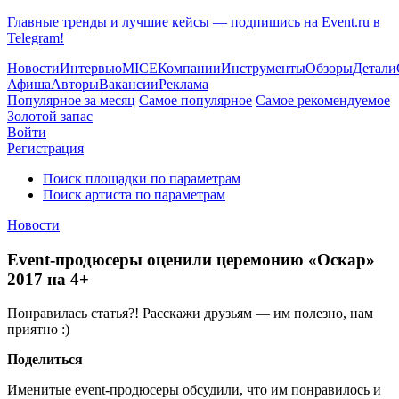
Главные тренды и лучшие кейсы — подпишись на Event.ru в
Telegram!
Новости
Интервью
MICE
Компании
Инструменты
Обзоры
Детали
Афиша
Авторы
Вакансии
Реклама
Популярное за месяц
Самое популярное
Самое рекомендуемое
Золотой запас
Войти
Регистрация
Поиск площадки по параметрам
Поиск артиста по параметрам
Новости
Event-продюсеры оценили церемонию «Оскар»
2017 на 4+
Понравилась статья?! Расскажи друзьям — им полезно, нам
приятно :)
Поделиться
Именитые event-продюсеры обсудили, что им понравилось и