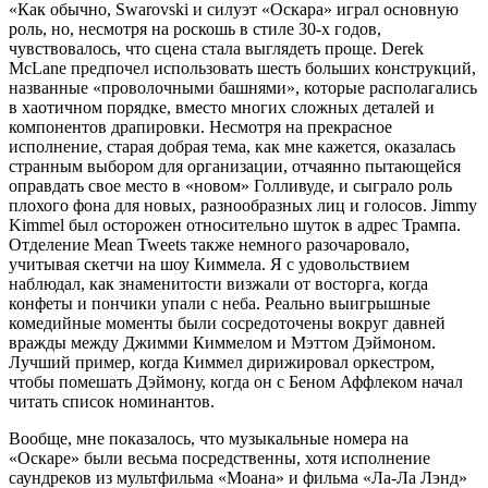
«Как обычно, Swarovski и силуэт «Оскара» играл основную
роль, но, несмотря на роскошь в стиле 30-х годов,
чувствовалось, что сцена стала выглядеть проще. Derek
McLane предпочел использовать шесть больших конструкций,
названные «проволочными башнями», которые располагались
в хаотичном порядке, вместо многих сложных деталей и
компонентов драпировки. Несмотря на прекрасное
исполнение, старая добрая тема, как мне кажется, оказалась
странным выбором для организации, отчаянно пытающейся
оправдать свое место в «новом» Голливуде, и сыграло роль
плохого фона для новых, разнообразных лиц и голосов. Jimmy
Kimmel был осторожен относительно шуток в адрес Трампа.
Отделение Mean Tweets также немного разочаровало,
учитывая скетчи на шоу Киммела. Я с удовольствием
наблюдал, как знаменитости визжали от восторга, когда
конфеты и пончики упали с неба. Реально выигрышные
комедийные моменты были сосредоточены вокруг давней
вражды между Джимми Киммелом и Мэттом Дэймоном.
Лучший пример, когда Киммел дирижировал оркестром,
чтобы помешать Дэймону, когда он с Беном Аффлеком начал
читать список номинантов.
Вообще, мне показалось, что музыкальные номера на
«Оскаре» были весьма посредственны, хотя исполнение
саундреков из мультфильма «Моана» и фильма «Ла-Ла Лэнд»