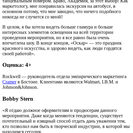
танцевальным номером. Браво, Академия, за этот выбор! Как
маркетологу, мне понравилась экскурсия на автобусе, в
основном потому, что мне завидно, что ничего подобного
никогда не случится со мной!
В целом, я бы хотела видеть больше гламура и больше
интересных элементов освещения на всей территории
проведения мероприятия, но я все равно была очень
впечатлена шоу. В конце концов, «Оскар» — это праздник
красивого искусства, и здорово видеть, как люди гордятся
своей работой».
Оценка: 4+
Rockwell — руководитель отдела эмпирического маркетинга
Cramer
в Бостоне. Клиентами являются Walmart, I.B.M. и
Johnson&Johnson.
Bobby Stern
«Я отдаю должное оформителям и продюсерам данного
мероприятия. Даже когда меняются тенденции, существует
почтительный и изящный способ отдать дань уважения тем,
кто позволил нам быть в творческой индустрии, в которой мы
находимся сегодня.