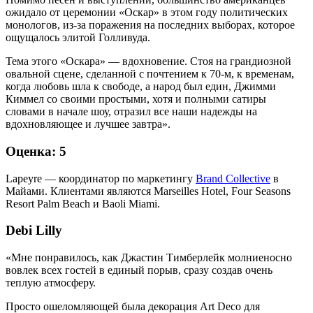
ожидало от церемонии «Оскар» в этом году политических
монологов, из-за поражения на последних выборах, которое
ощущалось элитой Голливуда.
Тема этого «Оскара» — вдохновение. Стоя на грандиозной
овальной сцене, сделанной с почтением к 70-м, к временам,
когда любовь шла к свободе, а народ был един, Джимми
Киммел со своими простыми, хотя и полными сатиры
словами в начале шоу, отразил все наши надежды на
вдохновляющее и лучшее завтра».
Оценка: 5
Lapeyre — координатор по маркетингу
Brand Collective
в
Майами. Клиентами являются Marseilles Hotel, Four Seasons
Resort Palm Beach и Baoli Miami.
Debi Lilly
«Мне понравилось, как Джастин Тимберлейк молниеносно
вовлек всех гостей в единый порыв, сразу создав очень
теплую атмосферу.
Просто ошеломляющей была декорация Art Deco для