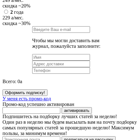
249
a
/мес.
скидка
~20%
2
года
229
a
/мес.
скидка
~30%
Чтобы мы могли доставить вам
журнал, пожалуйста заполните:
Всего:
0
a
Оформить подписку!
У меня есть промо-код
Промо-код успешно активирован
активировать
Подпишитесь на подборку лучших статей за неделю!
Один раз в неделю мы будем высылать вам на почту подборку
самых популярных статей за прошедшую неделю! Максимум
пользы, за минимум времени!
подписаться на рассылку