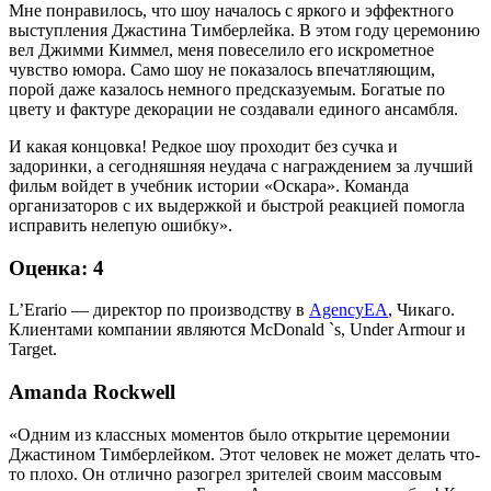
Мне понравилось, что шоу началось с яркого и эффектного
выступления Джастина Тимберлейка. В этом году церемонию
вел Джимми Киммел, меня повеселило его искрометное
чувство юмора. Само шоу не показалось впечатляющим,
порой даже казалось немного предсказуемым. Богатые по
цвету и фактуре декорации не создавали единого ансамбля.
И какая концовка! Редкое шоу проходит без сучка и
задоринки, а сегодняшняя неудача с награждением за лучший
фильм войдет в учебник истории «Оскара». Команда
организаторов с их выдержкой и быстрой реакцией помогла
исправить нелепую ошибку».
Оценка: 4
L’Erario — директор по производству в
AgencyEA
, Чикаго.
Клиентами компании являются McDonald `s, Under Armour и
Target.
Amanda Rockwell
«Одним из классных моментов было открытие церемонии
Джастином Тимберлейком. Этот человек не может делать что-
то плохо. Он отлично разогрел зрителей своим массовым