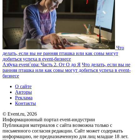
Что
делать, если вы не ранняя пташка или как совы могут
добиться успеха в event-бизнесе
Азбука event`ора: Часть 2. От О до Я
Что делать, если вы не
ранняя пташка или как совы могут добиться успеха в event-
бизнесе
О сайте
Авторы
Реклама
Контакты
© Event.ru, 2026
Информационный портал event-индустрии
Публикация материалов с сайта возможна только с
письменного согласия редакции. Сайт может содержать
информацию, не предназначенную для лиц младше 18 лет.