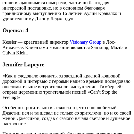
стали выдающимися номерами, частично благодаря
интересной постановке, но в основном благодаря
грандиозному выступлению 16-летней Аулии Кравалхо и
удивительному Джону Ледженду».
Оценка: 4
Kessler — креативный директор
Visionary Group
в Лос-
Анжелесе. Клиентами компании являются Samsung, Mazda и
Calvin Klein.
Jennifer Lapeyre
«Как и следовало ожидать, за звездной красной ковровой
дорожкой и интервью с героями нашего времени последовало
ошеломительное вступительное выступление. Тимберлейк
открыл церемонию трогательной песней «Can’t Stop the
Feeling!»
Особенно трогательно выглядела то, что наш любимый
Джастин пел и танцевал не только со зрителями, но и со своей
женой Джессикой, создав с самого начала светлое и душевное
настроение.
Помимо песен и выступлений, большинство американцев