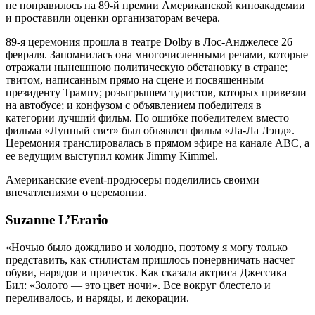
не понравилось на 89-й премии Американской киноакадемии
и проставили оценки организаторам вечера.
89-я церемония прошла в театре Dolby в Лос-Анджелесе 26
февраля. Запомнилась она многочисленными речами, которые
отражали нынешнюю политическую обстановку в стране;
твитом, написанным прямо на сцене и посвященным
президенту Трампу; розыгрышем туристов, которых привезли
на автобусе; и конфузом с объявлением победителя в
категории лучший фильм. По ошибке победителем вместо
фильма «Лунный свет» был объявлен фильм «Ла-Ла Лэнд».
Церемония транслировалась в прямом эфире на канале ABC, а
ее ведущим выступил комик Jimmy Kimmel.
Американские event-продюсеры поделились своими
впечатлениями о церемонии.
Suzanne L’Erario
«Ночью было дождливо и холодно, поэтому я могу только
представить, как стилистам пришлось понервничать насчет
обуви, нарядов и причесок. Как сказала актриса Джессика
Бил: «Золото — это цвет ночи». Все вокруг блестело и
переливалось, и наряды, и декорации.