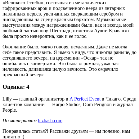
«Великого Гэтсби», состоящая из металлических
гофрированных арок и подсвеченного веера из янтарных
павлиньих перьев, увенчанных сверкающим серебром и
ниспадающим на сцену красным бархатом. Музыкальные
выступления между награждениями были, как и всегда, моей
любимой частью шоу. Шестнадцатилетняя Аулии Кравалхо
была просто невероятна, как и ее голос.
Окончание было, мягко говоря, неудачным. Даже не могла
себе такое представить. Я имею в виду, что никогда раньше, до
сегодняшнего вечера, на церемонии «Оскар» так не
ошибались с конвертами. Это была огромная, ужасная
неловкость, длившаяся целую вечность. Это омрачило
прекрасный вечер».
Оценка: 4
Lilly — главный организатор в
A Perfect Event
в Чикаго. Среди
клиентов компании — Harpo Studios, Dom Perignon и журнал
People.
По материалам
bizbash.com
Понравилась статья?! Расскажи друзьям — им полезно, нам
приятно :)