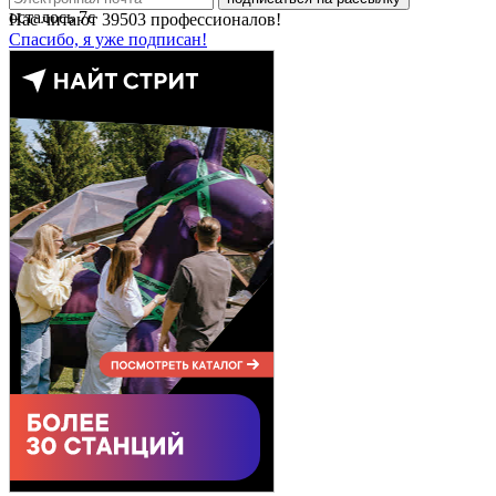
осталось
7
с
Нас читают
39503
профессионалов!
Спасибо, я уже подписан!