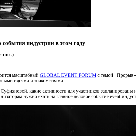
о события индустрии в этом году
ятно :)
стоится масштабный
GLOBAL EVENT FORUM
с темой «Прорыв»,
новыми идеями и знакомствами.
уфияновой, какие активности для участников запланированы на 
низаторам нужно ехать на главное деловое событие event-индуст