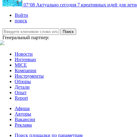
07
‘08
Актуально сегодня
7 креативных идей для летн
Войти
поиск
Поиск
Генеральный партнер:
Новости
Интервью
MICE
Компании
Инструменты
Обзоры
Детали
Опыт
Report
Афиша
Авторы
Вакансии
Реклама
Поиск площадки по параметрам