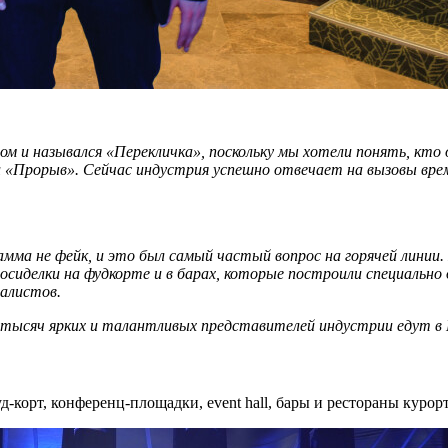
 назывался «Перекличка», поскольку мы хотели понять, кто о
«Прорыв». Сейчас индустрия успешно отвечает на вызовы врем
рамма не фейк, и это был самый частый вопрос на горячей лини
сиделки на фудкорте и в барах, которые построили специально 
иалистов.
ко тысяч ярких и талантливых представителей индустрии едут
д-корт, конференц-площадки, event hall, бары и рестораны курорт