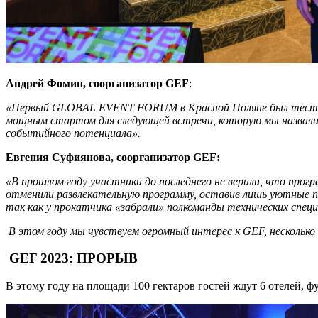
Андрей Фомин, соорганизатор GEF
:
«Первый GLOBAL EVENT FORUM в Красной Поляне был тестом и
мощным стартом для следующей встречи, которую мы назвали 
событийного потенциала».
Евгения Суфиянова, соорганизатор GEF:
«
В прошлом году участники до последнего не верили, что прог
отменили развлекательную программу, оставив лишь уютные по
так как у прокатчика «забрали» полкоманды технических спец
В этом году мы чувствуем огромный интерес к GEF, несколь
GEF 2023: ПРОРЫВ
В этому году на площади 100 гектаров гостей ждут 6 отелей, фу