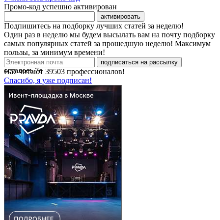
Промо-код успешно активирован
активировать
Подпишитесь на подборку лучших статей за неделю!
Один раз в неделю мы будем высылать вам на почту подборку
самых популярных статей за прошедшую неделю! Максимум
пользы, за минимум времени!
подписаться на рассылку
осталось
7
с
Нас читают
39503
профессионалов!
Спасибо, я уже подписан!