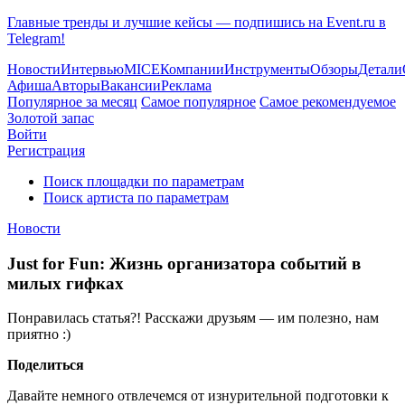
Главные тренды и лучшие кейсы — подпишись на Event.ru в
Telegram!
Новости
Интервью
MICE
Компании
Инструменты
Обзоры
Детали
Афиша
Авторы
Вакансии
Реклама
Популярное за месяц
Самое популярное
Самое рекомендуемое
Золотой запас
Войти
Регистрация
Поиск площадки по параметрам
Поиск артиста по параметрам
Новости
Just for Fun: Жизнь организатора событий в
милых гифках
Понравилась статья?! Расскажи друзьям — им полезно, нам
приятно :)
Поделиться
Давайте немного отвлечемся от изнурительной подготовки к