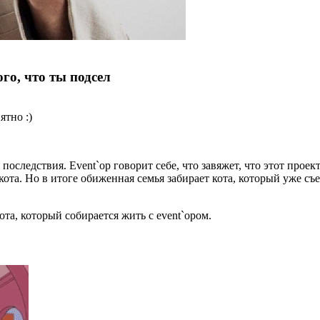
го, что ты подсел
ятно :)
оследствия. Event`ор говорит себе, что завяжет, что этот прое
кота. Но в итоге обиженная семья забирает кота, который уже съ
та, который собирается жить с event`ором.