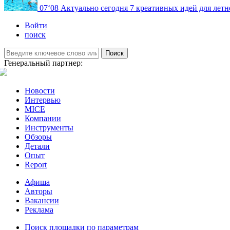
07
‘08
Актуально сегодня
7 креативных идей для летн
Войти
поиск
Поиск
Генеральный партнер:
Новости
Интервью
MICE
Компании
Инструменты
Обзоры
Детали
Опыт
Report
Афиша
Авторы
Вакансии
Реклама
Поиск площадки по параметрам