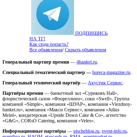
ПОДПИШИСЬ
НА ТГ!
Как сюда попасть?
Все объявления
/
Скрыть объявления
Генеральный партнер премии
—
4banket.ru
.
Специальный тематический партнер —
horeca-magazine.ru
.
Генеральный технический партнёр
—
Акустик Сервис
.
Партнёры премии
— банкетный зал «Суриковъ Hall»,
флористический салон «Флореллино», соки «Swell», Группа
компаний «Simple», компания «ШУАР», компания «Viezdnoy-
banket.ru», компания «Макси Сервис», компания «Julius
Meinl», кондитерская «Upside Down Cake & Co», агентство
«G&G», CORsO Catering, компания «Veles».
Информационные партнёры
—
pischeblog.ru
,
event-info.ru
,
eventliga.ru
,
НАОМ
,
etawards.ru
,
RMA
,
eventmarket.ru
,