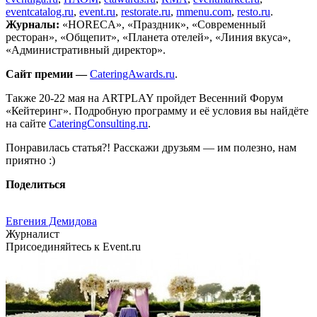
eventcatalog.ru
,
event.ru
,
restorate.ru
,
mmenu.com
,
resto.ru
.
Журналы:
«HORECA», «Праздник», «Современный
ресторан», «Общепит», «Планета отелей», «Линия вкуса»,
«Административный директор».
Сайт премии
—
CateringAwards.ru
.
Также 20-22 мая на ARTPLAY пройдет Весенний Форум
«Кейтеринг». Подробную программу и её условия вы найдёте
на сайте
CateringConsulting.ru
.
Понравилась статья?! Расскажи друзьям — им полезно, нам
приятно :)
Поделиться
Евгения Демидова
Журналист
Присоединяйтесь к Event.ru