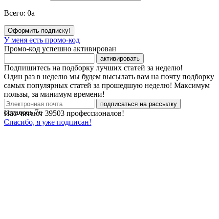
Всего:
0
a
Оформить подписку!
У меня есть промо-код
Промо-код успешно активирован
активировать
Подпишитесь на подборку лучших статей за неделю!
Один раз в неделю мы будем высылать вам на почту подборку
самых популярных статей за прошедшую неделю! Максимум
пользы, за минимум времени!
подписаться на рассылку
осталось
7
с
Нас читают
39503
профессионалов!
Спасибо, я уже подписан!