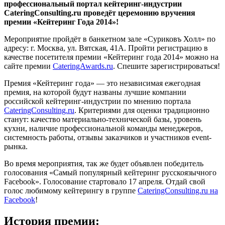
профессиональный портал кейтеринг-индустрии
CateringConsulting.ru проведёт церемонию вручения
премии «Кейтеринг Года 2014»!
Мероприятие пройдёт в банкетном зале «Суриковъ Холл» по
адресу: г. Москва, ул. Вятская, 41А. Пройти регистрацию в
качестве посетителя премии «Кейтеринг года 2014» можно на
сайте премии
CateringAwards.ru
. Спешите зарегистрироваться!
Премия «Кейтеринг года» — это независимая ежегодная
премия, на которой будут названы лучшие компании
российской кейтеринг-индустрии по мнению портала
СateringConsulting.ru
. Критериями для оценки традиционно
станут: качество материально-технической базы, уровень
кухни, наличие профессиональной команды менеджеров,
системность работы, отзывы заказчиков и участников event-
рынка.
Во время мероприятия, так же будет объявлен победитель
голосования «Самый популярный кейтеринг русскоязычного
Facebook». Голосование стартовало 17 апреля. Отдай свой
голос любимому кейтерингу в группе
CateringConsulting.ru на
Facebook
!
История премии: