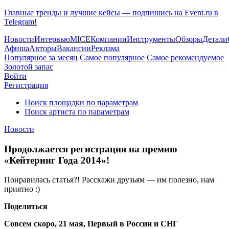
Главные тренды и лучшие кейсы — подпишись на Event.ru в
Telegram!
Новости
Интервью
MICE
Компании
Инструменты
Обзоры
Детали
Афиша
Авторы
Вакансии
Реклама
Популярное за месяц
Самое популярное
Самое рекомендуемое
Золотой запас
Войти
Регистрация
Поиск площадки по параметрам
Поиск артиста по параметрам
Новости
Продолжается регистрация на премию
«Кейтеринг Года 2014»!
Понравилась статья?! Расскажи друзьям — им полезно, нам
приятно :)
Поделиться
Совсем скоро, 21 мая, Первый в России и СНГ