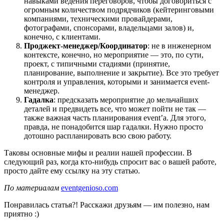
навыками ведения переговоров, чтобы договориться с
огромным количеством подрядчиков (кейтеринговыми
компаниями, техническими провайдерами,
фотографами, спонсорами, владельцами залов) и,
конечно, с клиентами.
Проджект-менеджер/Координатор
: не в инженерном
контексте, конечно, но мероприятие — это, по сути,
проект, с типичными стадиями (принятие,
планирование, выполнение и закрытие). Все это требует
контроля и управления, которыми и занимается event-
менеджер.
Гадалка
: предсказать мероприятие до мельчайших
деталей и предвидеть все, что может пойти не так —
также важная часть планирования event’а. Для этого,
правда, не понадобится шар гадалки. Нужно просто
дотошно распланировать всю свою работу.
Таковы основные мифы и реалии нашей профессии. В
следующий раз, когда кто-нибудь спросит вас о вашей работе,
просто дайте ему ссылку на эту статью.
По материалам
eventgenioso.com
Понравилась статья?! Расскажи друзьям — им полезно, нам
приятно :)