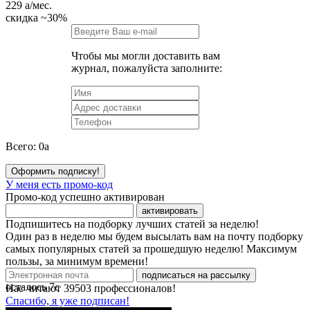
229
a
/мес.
скидка
~30%
Чтобы мы могли доставить вам
журнал, пожалуйста заполните:
Всего:
0
a
Оформить подписку!
У меня есть промо-код
Промо-код успешно активирован
активировать
Подпишитесь на подборку лучших статей за неделю!
Один раз в неделю мы будем высылать вам на почту подборку
самых популярных статей за прошедшую неделю! Максимум
пользы, за минимум времени!
подписаться на рассылку
осталось
7
с
Нас читают
39503
профессионалов!
Спасибо, я уже подписан!