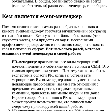
обязательны. В общем, организатор свадеб не всегда
(или не обязательно) равно event-менеджер, и наоборот.
Кем является event-менеджер
Помимо целого списка самых разнообразных навыков и
качеств event-менеджеру требуется внушительный бэкграунд
из знаний и опыта. Если у вас нет большой команды (что
случается часто), вам придется овладеть несколькими
профессиями одновременно и постоянно совершенствовать
себя в некоторых сферах.
Вот несколько ролей, которые
осваивают event-менеджеры в своей работе:
PR-менеджер
: практически все виды мероприятий
должны привлечь к себе внимание публики и СМИ. Это
главная предпосылка успеха. Поэтому так важно быть
экспертом в области PR, когда вы устраиваете
мероприятие. Event-менеджер должен уметь писать
цепляющие пресс-релизы, завязывать отношения с
представителями прессы, создавать креативные
кампании, привлекать внимание людей и так далее.
Короче говоря, без навыков в PR ваше мероприятие
может пройти незамеченным, что равносильно
смертному приговору всей вашей работе.
Маркетолог
: не все это сознают, но 70% работы event-