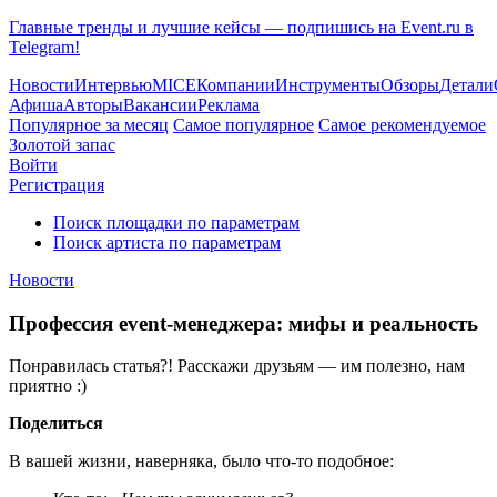
Главные тренды и лучшие кейсы — подпишись на Event.ru в
Telegram!
Новости
Интервью
MICE
Компании
Инструменты
Обзоры
Детали
Афиша
Авторы
Вакансии
Реклама
Популярное за месяц
Самое популярное
Самое рекомендуемое
Золотой запас
Войти
Регистрация
Поиск площадки по параметрам
Поиск артиста по параметрам
Новости
Профессия event-менеджера: мифы и реальность
Понравилась статья?! Расскажи друзьям — им полезно, нам
приятно :)
Поделиться
В вашей жизни, наверняка, было что-то подобное: