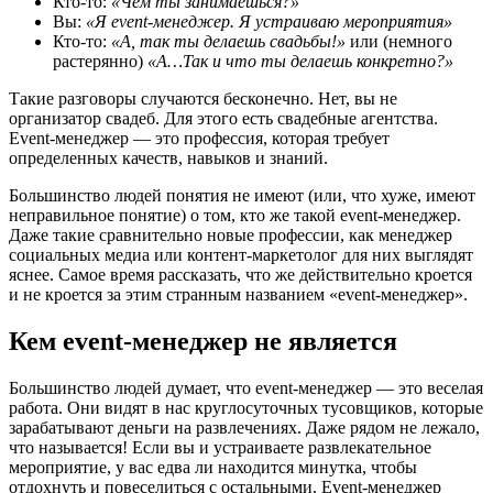
Кто-то:
«Чем ты занимаешься?»
Вы:
«Я event-менеджер. Я устраиваю мероприятия»
Кто-то:
«А, так ты делаешь свадьбы!»
или (немного
растерянно)
«А…Так и что ты делаешь конкретно?»
Такие разговоры случаются бесконечно. Нет, вы не
организатор свадеб. Для этого есть свадебные агентства.
Event-менеджер — это профессия, которая требует
определенных качеств, навыков и знаний.
Большинство людей понятия не имеют (или, что хуже, имеют
неправильное понятие) о том, кто же такой event-менеджер.
Даже такие сравнительно новые профессии, как менеджер
социальных медиа или контент-маркетолог для них выглядят
яснее. Самое время рассказать, что же действительно кроется
и не кроется за этим странным названием «event-менеджер».
Кем event-менеджер не является
Большинство людей думает, что event-менеджер — это веселая
работа. Они видят в нас круглосуточных тусовщиков, которые
зарабатывают деньги на развлечениях. Даже рядом не лежало,
что называется! Если вы и устраиваете развлекательное
мероприятие, у вас едва ли находится минутка, чтобы
отдохнуть и повеселиться с остальными. Event-менеджер