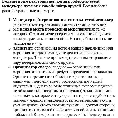
Больше всего расстраивает, когда профессию event-
менеджера путают с какой-нибудь другой.
Вот наиболее
распространенные примеры:
Менеджер кейтерингового агентства
: event-менеджер
работает с кейтеринговыми агентствами, а не в них.
Менеджер места проведения мероприятия
: та же
история. С этими менеджерами мы активно общаемся,
когда устраиваем свои event’ы. Но их работа совсем не
похожа на нашу.
Ассистент
: организация встреч вашего начальника или
мероприятий для команды не делает из вас event-
менеджера. То же не происходит, если вы устраиваете
пару вечеринок для своих друзей.
Организатор свадеб
: свадьба — особенный тип
мероприятий, который требует определенных навыков.
Организаторские способности и креативность,
например, присущи всем профессионалам нашей
индустрии. Однако многие отличные event-менеджеры
не обладают (а иногда им и не нужны) теми важными
качествами, которые есть у организаторов свадеб. Это, к
примеру, ловкость, находчивость, эстетический вкус и
умение делать что-то своими руками. С другой стороны,
организаторам свадеб необязательно обладать знаниями
в области PR и маркетинга, а для event-менеджеров они