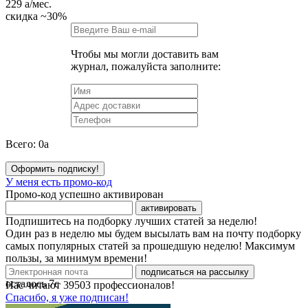
229
a
/мес.
скидка
~30%
Чтобы мы могли доставить вам
журнал, пожалуйста заполните:
Всего:
0
a
Оформить подписку!
У меня есть промо-код
Промо-код успешно активирован
активировать
Подпишитесь на подборку лучших статей за неделю!
Один раз в неделю мы будем высылать вам на почту подборку
самых популярных статей за прошедшую неделю! Максимум
пользы, за минимум времени!
подписаться на рассылку
осталось
7
с
Нас читают
39503
профессионалов!
Спасибо, я уже подписан!