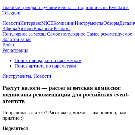
Главные тренды и лучшие кейсы — подпишись на Event.ru в
Telegram!
Новости
Интервью
MICE
Компании
Инструменты
Обзоры
Детали
Афиша
Авторы
Вакансии
Реклама
Популярное за месяц
Самое популярное
Самое рекомендуемое
Золотой запас
Войти
Регистрация
Поиск площадки по параметрам
Поиск артиста по параметрам
Инструменты
,
Новости
Растут налоги — растет агентская комиссия:
подписаны рекомендации для российских event-
агентств
Понравилась статья?! Расскажи друзьям — им полезно, нам
приятно :)
Поделиться