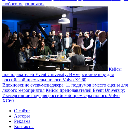
любого мероприятия
Кейсы
преподавателей Event University: Иммерсивное шоу для
российской премьеры нового Volvo XC60
Вдохновение event-менеджера: 11 подиумов вместо сцены для
любого мероприятия
Кейсы преподавателей Event University:
Иммерсивное шоу для российской премьеры нового Volvo
XC60
О сайте
Авторы
Реклама
Контакты