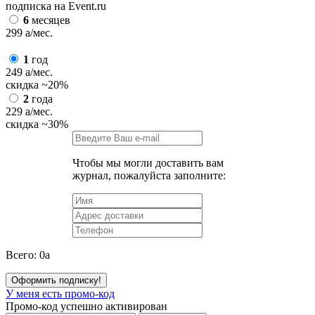
подписка на Event.ru
6
месяцев
299
a
/мес.
1
год
249
a
/мес.
скидка
~20%
2
года
229
a
/мес.
скидка
~30%
Чтобы мы могли доставить вам
журнал, пожалуйста заполните:
Всего:
0
a
Оформить подписку!
У меня есть промо-код
Промо-код успешно активирован