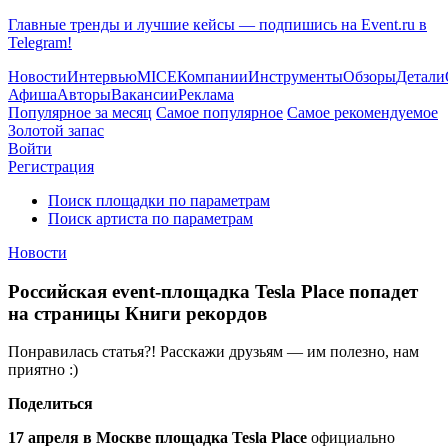
Главные тренды и лучшие кейсы — подпишись на Event.ru в
Telegram!
Новости
Интервью
MICE
Компании
Инструменты
Обзоры
Детали
Афиша
Авторы
Вакансии
Реклама
Популярное за месяц
Самое популярное
Самое рекомендуемое
Золотой запас
Войти
Регистрация
Поиск площадки по параметрам
Поиск артиста по параметрам
Новости
Российская event-площадка Tesla Place попадет
на страницы Книги рекордов
Понравилась статья?! Расскажи друзьям — им полезно, нам
приятно :)
Поделиться
17 апреля в Москве
площадка
Tesla
Place
официально