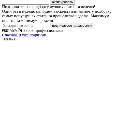
активировать
Подпишитесь на подборку лучших статей за неделю!
Один раз в неделю мы будем высылать вам на почту подборку
самых популярных статей за прошедшую неделю! Максимум
пользы, за минимум времени!
подписаться на рассылку
осталось
7
с
Нас читают
39503
профессионалов!
Спасибо, я уже подписан!