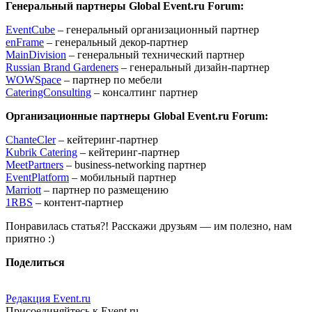
Генеральный партнеры
Global Event.ru Forum:
EventCube
– генеральный организационный партнер
enFrame
– генеральный декор-партнер
MainDivision
– генеральный технический партнер
Russian Brand Gardeners
– генеральный дизайн-партнер
WOWSpace
– партнер по мебели
CateringConsulting
– консалтинг партнер
Организационные партнеры Global Event.ru Forum:
ChanteCler
– кейтеринг-партнер
Kubrik Catering
– кейтеринг-партнер
MeetPartners
– business-networking партнер
EventPlatform
– мобильный партнер
Marriott
– партнер по размещению
1RBS
– контент-партнер
Понравилась статья?! Расскажи друзьям — им полезно, нам
приятно :)
Поделиться
Редакция Event.ru
Присоединяйтесь к Event.ru