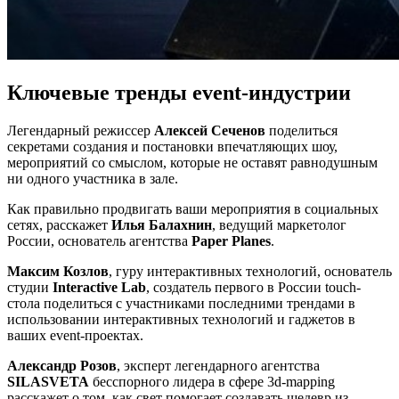
Ключевые тренды event-индустрии
Легендарный режиссер
Алексей Сеченов
поделиться
секретами создания и постановки впечатляющих шоу,
мероприятий со смыслом, которые не оставят равнодушным
ни одного участника в зале.
Как правильно продвигать ваши мероприятия в социальных
сетях, расскажет
Илья Балахнин
, ведущий маркетолог
России, основатель агентства
Paper Planes
.
Максим Козлов
, гуру интерактивных технологий, основатель
студии
Interactive Lab
, создатель первого в России touch-
стола поделиться с участниками последними трендами в
использовании интерактивных технологий и гаджетов в
ваших event-проектах.
Александр Розов
, эксперт легендарного агентства
SILASVETA
бесспорного лидера в сфере 3d-mapping
расскажет о том, как свет помогает создавать шедевр из