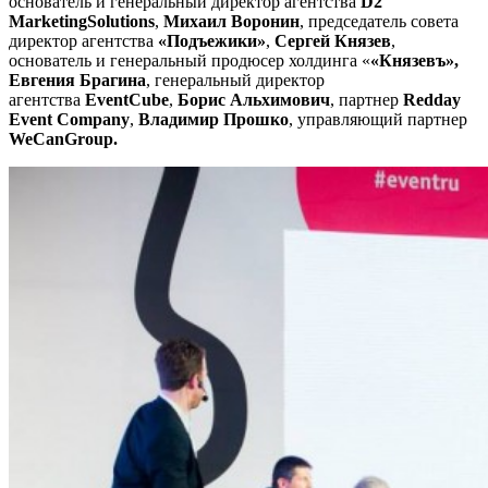
основатель и генеральный директор агентства
D2
MarketingSolutions
,
Михаил Воронин
, председатель совета
директор агентства
«Подъежики»
,
Сергей Князев
,
основатель и генеральный продюсер холдинга «
«Князевъ»,
Евгения Брагина
,
генеральный директор
агентства
EventCube
,
Борис Альхимович
, партнер
Redday
Event Company
,
Владимир Прошко
, управляющий партнер
WeCanGroup
.