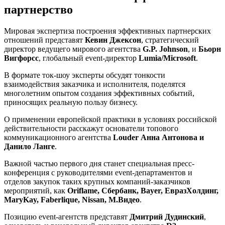
партнерство
Мировая экспертиза построения эффективных партнерских
отношений представят
Кевин Джексон
, стратегический
директор ведущего мирового агентства
G.P. Johnson
, и
Бьорн
Вигфорсс
, глобальный event-директор
Lumia/Microsoft
.
В формате ток-шоу эксперты обсудят тонкости
взаимодействия заказчика и исполнителя, поделятся
многолетним опытом создания эффективных событий,
приносящих реальную пользу бизнесу.
О применении европейской практики в условиях российской
действительности расскажут основатели топового
коммуникационного агентства
Louder
Анна Антонова и
Данило Ланге
.
Важной частью первого дня станет специальная пресс-
конференция с руководителями event-департаментов и
отделов закупок таких крупных компаний-заказчиков
мероприятий, как
Oriflame, Сбербанк, Bayer, ЕвразХолдинг,
MaryKay, Faberlique, Nissan, М.Видео
.
Позицию event-агентств представят
Дмитрий Дудинский
,