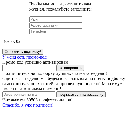
Чтобы мы могли доставить вам
журнал, пожалуйста заполните:
Всего:
0
a
Оформить подписку!
У меня есть промо-код
Промо-код успешно активирован
активировать
Подпишитесь на подборку лучших статей за неделю!
Один раз в неделю мы будем высылать вам на почту подборку
самых популярных статей за прошедшую неделю! Максимум
пользы, за минимум времени!
подписаться на рассылку
осталось
7
с
Нас читают
39503
профессионалов!
Спасибо, я уже подписан!