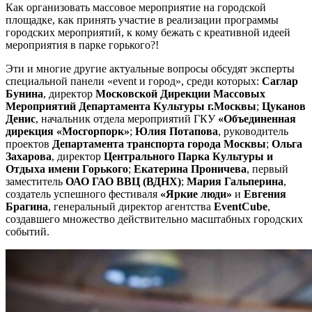
Как организовать массовое мероприятие на городской
площадке, как принять участие в реализации программы
городских мероприятий, к кому бежать с креативной идеей
мероприятия в парке горького?!
Эти и многие другие актуальные вопросы обсудят эксперты
специальной панели «event и город», среди которых:
Саглар
Бунина
, директор
Московской Дирекции Массовых
Мероприятий Департамента Культуры г.Москвы
;
Цуканов
Денис
, начальник отдела мероприятий ГКУ
«Объединенная
дирекция «Мосгорпорк»
;
Юлия Потапова
, руководитель
проектов
Департамента транспорта города Москвы
;
Ольга
Захарова
, директор
Центрального Парка Культуры и
Отдыха имени Горького
;
Екатерина Проничева
, первый
заместитель
ОАО ГАО ВВЦ (ВДНХ)
;
Мария Гальперина
,
создатель успешного фестиваля
«
Яркие люди
»
и
Евгения
Брагина
, генеральный директор агентства
EventCube
,
создавшего множество действительно масштабных городских
событий.