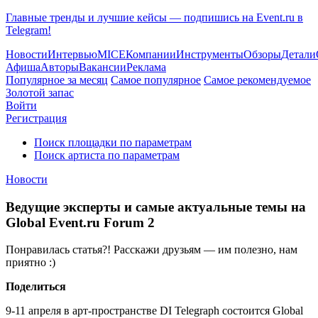
Главные тренды и лучшие кейсы — подпишись на Event.ru в
Telegram!
Новости
Интервью
MICE
Компании
Инструменты
Обзоры
Детали
Афиша
Авторы
Вакансии
Реклама
Популярное за месяц
Самое популярное
Самое рекомендуемое
Золотой запас
Войти
Регистрация
Поиск площадки по параметрам
Поиск артиста по параметрам
Новости
Ведущие эксперты и самые актуальные темы на
Global Event.ru Forum 2
Понравилась статья?! Расскажи друзьям — им полезно, нам
приятно :)
Поделиться
9-11 апреля в арт-пространстве DI Telegraph состоится Global