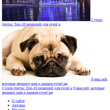
Супер-
тенты: Топ-10 решений для event`a
9 мыслей,
которые мешают вам и вашим event’ам
Супер-тенты: Топ-10 решений для event`a
9 мыслей, которые
мешают вам и вашим event’ам
О сайте
Авторы
Реклама