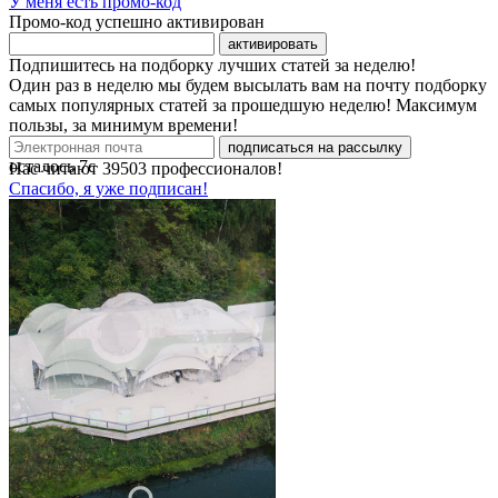
У меня есть промо-код
Промо-код успешно активирован
активировать
Подпишитесь на подборку лучших статей за неделю!
Один раз в неделю мы будем высылать вам на почту подборку
самых популярных статей за прошедшую неделю! Максимум
пользы, за минимум времени!
подписаться на рассылку
осталось
7
с
Нас читают
39503
профессионалов!
Спасибо, я уже подписан!