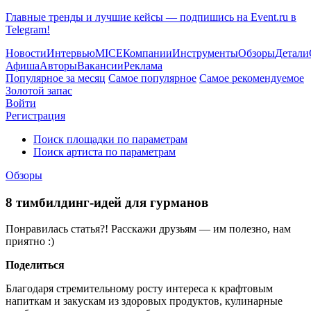
Главные тренды и лучшие кейсы — подпишись на Event.ru в
Telegram!
Новости
Интервью
MICE
Компании
Инструменты
Обзоры
Детали
Афиша
Авторы
Вакансии
Реклама
Популярное за месяц
Самое популярное
Самое рекомендуемое
Золотой запас
Войти
Регистрация
Поиск площадки по параметрам
Поиск артиста по параметрам
Обзоры
8 тимбилдинг-идей для гурманов
Понравилась статья?! Расскажи друзьям — им полезно, нам
приятно :)
Поделиться
Благодаря стремительному росту интереса к крафтовым
напиткам и закускам из здоровых продуктов, кулинарные