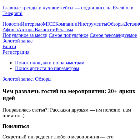
Главные тренды и лучшие кейсы — подпишись на Event.ru в
Telegram!
Новости
Интервью
MICE
Компании
Инструменты
Обзоры
Детали
Афиша
Авторы
Вакансии
Реклама
Популярное за месяц
Самое популярное
Самое рекомендуемое
Золотой запас
Войти
Регистрация
Поиск площадки по параметрам
Поиск артиста по параметрам
Золотой запас
,
Обзоры
Чем развлечь гостей на мероприятии: 20+ ярких
идей
Понравилась статья?! Расскажи друзьям — им полезно, нам
приятно :)
Поделиться
Секретный ингредиент любого мероприятия — его