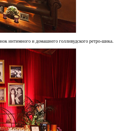
енок интимного и домашнего голливудского ретро-шика.