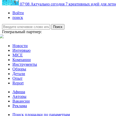
07
‘08
Актуально сегодня
7 креативных идей для летн
Войти
поиск
Поиск
Генеральный партнер:
Новости
Интервью
MICE
Компании
Инструменты
Обзоры
Детали
Опыт
Report
Афиша
Авторы
Вакансии
Реклама
Поиск площадки по параметрам