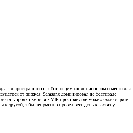
едлагал пространство с работающим кондиционером и место для
саундтрек от диджея. Samsung доминировал на фестивале
о до татуировки хной, а в VIP-пространстве можно было играть
ны к другой, я бы непрменно провел весь день в гостях у