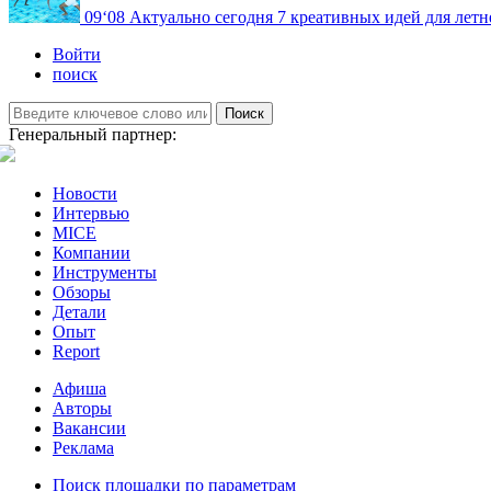
09
‘08
Актуально сегодня
7 креативных идей для летн
Войти
поиск
Поиск
Генеральный партнер:
Новости
Интервью
MICE
Компании
Инструменты
Обзоры
Детали
Опыт
Report
Афиша
Авторы
Вакансии
Реклама
Поиск площадки по параметрам