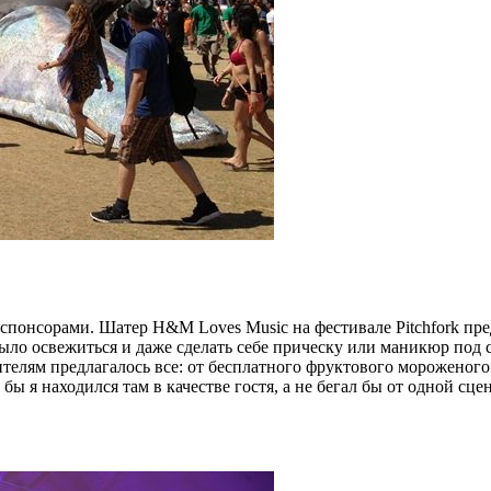
спонсорами. Шатер H&M Loves Music на фестивале Pitchfork пр
ыло освежиться и даже сделать себе прическу или маникюр под 
етителям предлагалось все: от бесплатного фруктового мороженог
бы я находился там в качестве гостя, а не бегал бы от одной сце