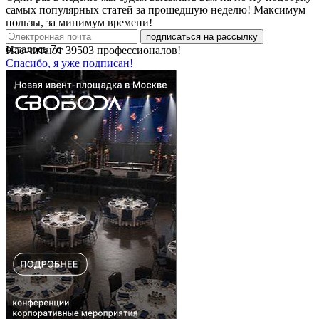
самых популярных статей за прошедшую неделю! Максимум
пользы, за минимум времени!
подписаться на рассылку
осталось
7
с
Нас читают
39503
профессионалов!
Спасибо, я уже подписан!