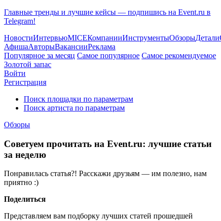
Главные тренды и лучшие кейсы — подпишись на Event.ru в
Telegram!
Новости
Интервью
MICE
Компании
Инструменты
Обзоры
Детали
Афиша
Авторы
Вакансии
Реклама
Популярное за месяц
Самое популярное
Самое рекомендуемое
Золотой запас
Войти
Регистрация
Поиск площадки по параметрам
Поиск артиста по параметрам
Обзоры
Советуем прочитать на Event.ru: лучшие статьи
за неделю
Понравилась статья?! Расскажи друзьям — им полезно, нам
приятно :)
Поделиться
Представляем вам подборку лучших статей прошедшей