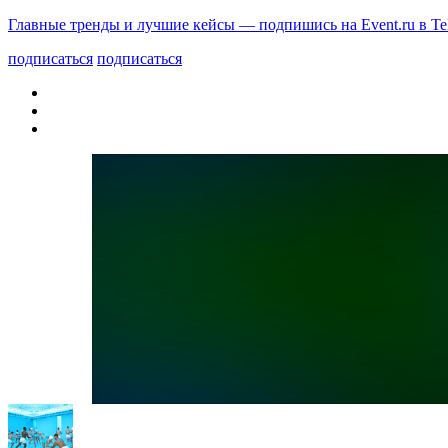
Главные тренды и лучшие кейсы — подпишись на Event.ru в Te
подписаться
подписаться