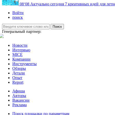
08
‘08
Актуально сегодня
7 креативных идей для летн
Войти
поиск
Поиск
Генеральный партнер:
Новости
Интервью
MICE
Компании
Инструменты
Обзоры
Детали
Опыт
Report
Афиша
Авторы
Вакансии
Реклама
Поиск площадки по параметрам