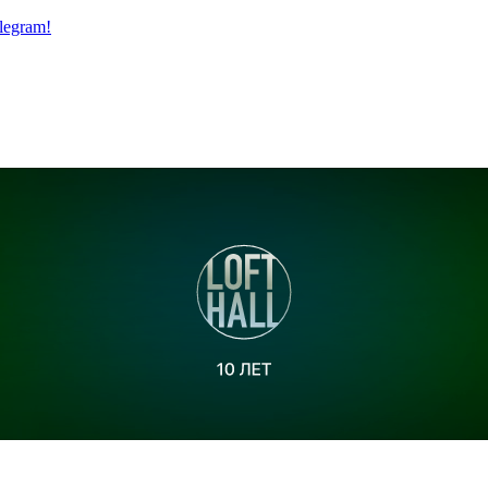
legram!