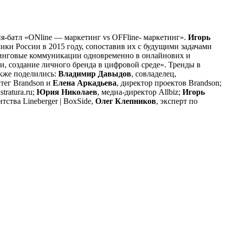
я-батл «ONline — маркетинг vs OFFline- маркетинг».
Игорь
ики России в 2015 году, сопоставив их с будущими задачами
кетинговые коммуникации одновременно в онлайнових и
и, создание личного бренда в цифровой среде». Тренды в
акже поделились:
Владимир Давыдов
, совладелец,
атег Brandson и
Елена Аркадьева
, директор проектов Brandson;
tratura.ru;
Юрия Николаев
, медиа-директор Allbiz;
Игорь
ства Lineberger | BoxSide,
Олег Клепников
, эксперт по