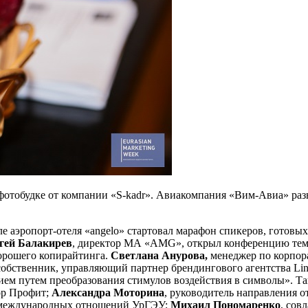
фотобудке от компании «S-kadr». Авиакомпания «Вим-Авиа» раз
е аэропорт-отеля «аngelo» стартовал марафон спикеров, готовы
гей Балакирев
, директор МА «AMG», открыл конференцию темо
хорошего копирайтинга.
Светлана Анурова,
менеджер по корпор
 собственник, управляющий партнер брендингового агентства Lin
ием путем преобразования стимулов воздействия в символы». Т
ор Профит;
Александра Моторина
, руководитель направления о
 и международных отношений УрГЭУ;
Михаил Пономаренко
, сов