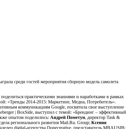
ыграла среди гостей мероприятия сборную модель самолета
х поделиться практическими знаниями и наработками в рамках
й: «Тренды 2014-2015: Маркетинг, Медиа, Потребитель».
ативным коммуникациям Google, посвятила свое выступление
eberger | BoxSide, выступил с темой: «Брендинг – эффективный
акже опытом поделились:
Андрей Пометун
, директор Task &
тдела регионального развития Mail.Ru. Group;
Ксения
ладелец digital-агентства Donecreаtive, представитель MBAUSIB;