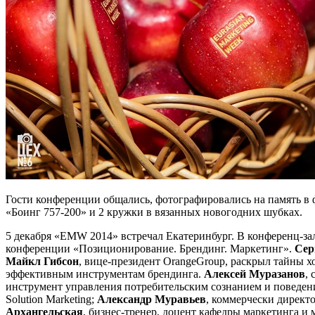
Гости конференции общались, фотографировались на память в 
«Боинг 757-200» и 2 кружки в вязанных новогодних шубках.
5 декабря «EMW 2014» встречал Екатеринбург. В конференц-зал
конференции «Позиционирование. Брендинг. Маркетинг».
Сер
Майкл Гибсон
, вице-президент OrangeGroup, раскрыл тайны 
эффективным инструментам брендинга.
Алексей Муразанов
,
инструмент управления потребительским сознанием и поведен
Solution Marketing;
Александр Муравьев
, коммерчески директ
Архангельская
, бизнес-тренер, доцент кафедры маркетинга