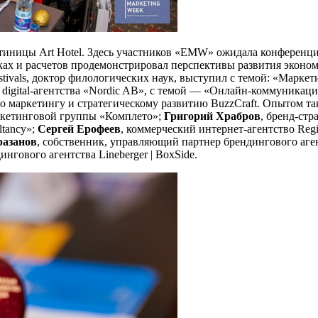
тиницы Art Hotel. Здесь участников «EMW» ожидала конференци
ках и расчетов продемонстрировал перспективы развития эконом
stivals, доктор филологических наук, выступил с темой: «Мар
digital-агентства «Nordic AB», с темой — «Онлайн-коммуникаци
по маркетингу и стратегическому развитию BuzzCraft. Опытом т
аркетинговой группы «Комплето»;
Григорий Храбров
, бренд-стр
ltancy»;
Сергей Ерофеев
, коммерческий интернет-агентство Regis
разанов
, собственник, управляющий партнер брендингового агент
гового агентства Lineberger | BoxSide.