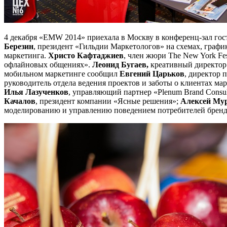
4 декабря «EMW 2014» приехала в Москву в конференц-зал гос
Березин
, президент «Гильдии Маркетологов» на схемах, графи
маркетинга.
Христо Кафтаджиев
, член жюри The New York Fe
офлайновых общениях».
Леонид Бугаев,
креативный директор 
мобильном маркетинге сообщил
Евгений
Царьков
, директор 
руководитель отдела ведения проектов и заботы о клиентах м
Илья Лазученков
, управляющий партнер «Plenum Brand Consu
Качалов
, президент компании «Ясные решения»;
Алексей Му
моделированию и управлению поведением потребителей брендин