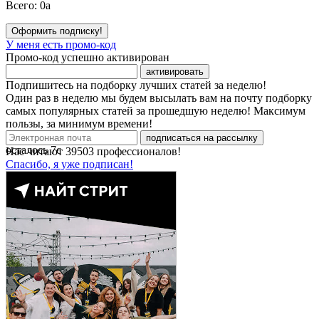
Всего:
0
a
Оформить подписку!
У меня есть промо-код
Промо-код успешно активирован
активировать
Подпишитесь на подборку лучших статей за неделю!
Один раз в неделю мы будем высылать вам на почту подборку
самых популярных статей за прошедшую неделю! Максимум
пользы, за минимум времени!
подписаться на рассылку
осталось
7
с
Нас читают
39503
профессионалов!
Спасибо, я уже подписан!