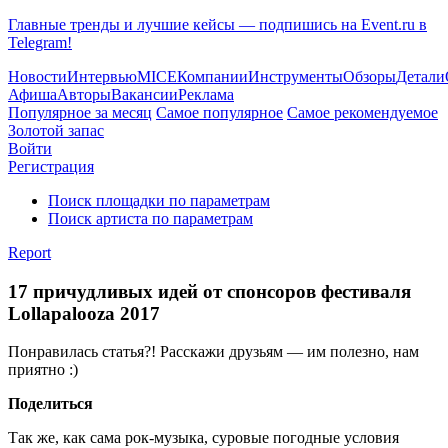
Главные тренды и лучшие кейсы — подпишись на Event.ru в
Telegram!
Новости
Интервью
MICE
Компании
Инструменты
Обзоры
Детали
Афиша
Авторы
Вакансии
Реклама
Популярное за месяц
Самое популярное
Самое рекомендуемое
Золотой запас
Войти
Регистрация
Поиск площадки по параметрам
Поиск артиста по параметрам
Report
17 причудливых идей от спонсоров фестиваля
Lollapalooza 2017
Понравилась статья?! Расскажи друзьям — им полезно, нам
приятно :)
Поделиться
Так же, как сама рок-музыка, суровые погодные условия