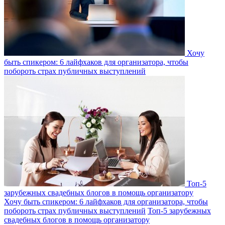
Хочу
быть спикером: 6 лайфхаков для организатора, чтобы
побороть страх публичных выступлений
Топ-5
зарубежных свадебных блогов в помощь организатору
Хочу быть спикером: 6 лайфхаков для организатора, чтобы
побороть страх публичных выступлений
Топ-5 зарубежных
свадебных блогов в помощь организатору