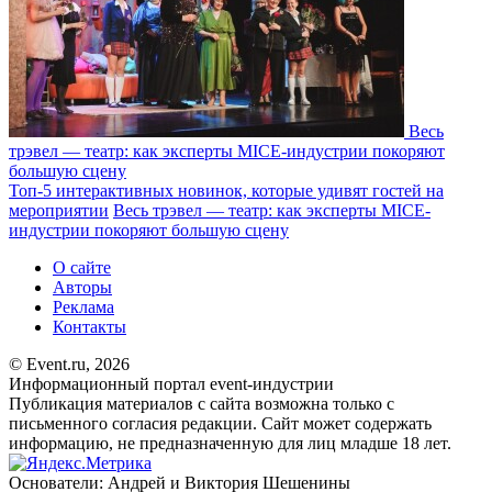
Весь
трэвел — театр: как эксперты MICE-индустрии покоряют
большую сцену
Топ-5 интерактивных новинок, которые удивят гостей на
мероприятии
Весь трэвел — театр: как эксперты MICE-
индустрии покоряют большую сцену
О сайте
Авторы
Реклама
Контакты
© Event.ru, 2026
Информационный портал event-индустрии
Публикация материалов с сайта возможна только с
письменного согласия редакции. Сайт может содержать
информацию, не предназначенную для лиц младше 18 лет.
Основатели: Андрей и Виктория Шешенины