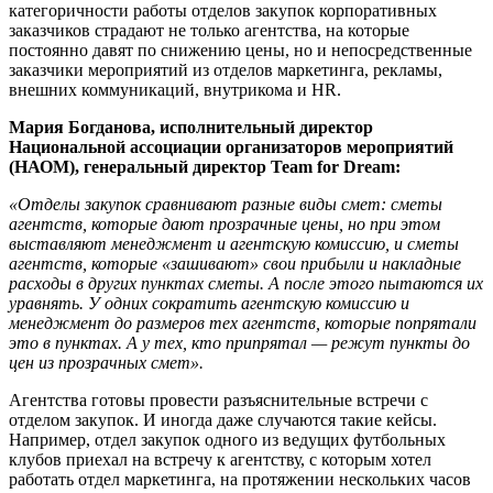
категоричности работы отделов закупок корпоративных
заказчиков страдают не только агентства, на которые
постоянно давят по снижению цены, но и непосредственные
заказчики мероприятий из отделов маркетинга, рекламы,
внешних коммуникаций, внутрикома и HR.
Мария Богданова, исполнительный директор
Национальной ассоциации организаторов мероприятий
(НАОМ), генеральный директор Team for Dream:
«Отделы закупок сравнивают разные виды смет: сметы
агентств, которые дают прозрачные цены, но при этом
выставляют менеджмент и агентскую комиссию, и сметы
агентств, которые «зашивают» свои прибыли и накладные
расходы в других пунктах сметы. А после этого пытаются их
уравнять. У одних сократить агентскую комиссию и
менеджмент до размеров тех агентств, которые попрятали
это в пунктах. А у тех, кто припрятал — режут пункты до
цен из прозрачных смет».
Агентства готовы провести разъяснительные встречи с
отделом закупок. И иногда даже случаются такие кейсы.
Например, отдел закупок одного из ведущих футбольных
клубов приехал на встречу к агентству, с которым хотел
работать отдел маркетинга, на протяжении нескольких часов