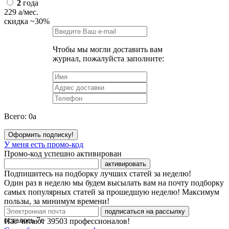
2
года
229
a
/мес.
скидка
~30%
Чтобы мы могли доставить вам
журнал, пожалуйста заполните:
Всего:
0
a
Оформить подписку!
У меня есть промо-код
Промо-код успешно активирован
активировать
Подпишитесь на подборку лучших статей за неделю!
Один раз в неделю мы будем высылать вам на почту подборку
самых популярных статей за прошедшую неделю! Максимум
пользы, за минимум времени!
подписаться на рассылку
осталось
7
с
Нас читают
39503
профессионалов!