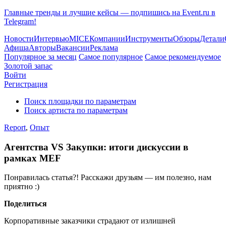
Главные тренды и лучшие кейсы — подпишись на Event.ru в
Telegram!
Новости
Интервью
MICE
Компании
Инструменты
Обзоры
Детали
Афиша
Авторы
Вакансии
Реклама
Популярное за месяц
Самое популярное
Самое рекомендуемое
Золотой запас
Войти
Регистрация
Поиск площадки по параметрам
Поиск артиста по параметрам
Report
,
Опыт
Агентства VS Закупки: итоги дискуссии в
рамках MEF
Понравилась статья?! Расскажи друзьям — им полезно, нам
приятно :)
Поделиться
Корпоративные заказчики страдают от излишней