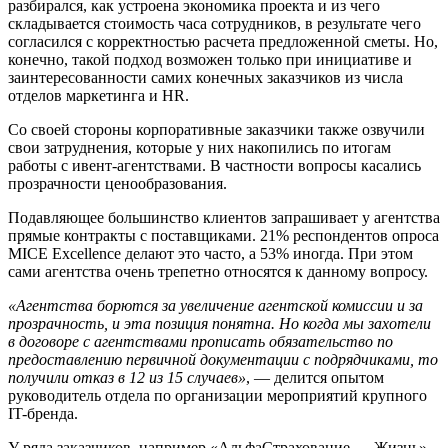
разбирался, как устроена экономика проекта и из чего
складывается стоимость часа сотрудников, в результате чего
согласился с корректностью расчета предложенной сметы. Но,
конечно, такой подход возможен только при инициативе и
заинтересованности самих конечных заказчиков из числа
отделов маркетинга и HR.
Со своей стороны корпоративные заказчики также озвучили
свои затруднения, которые у них накопились по итогам
работы с ивент-агентствами. В частности вопросы касались
прозрачности ценообразования.
Подавляющее большинство клиентов запрашивает у агентства
прямые контракты с поставщиками. 21% респондентов опроса
MICE Excellence делают это часто, а 53% иногда. При этом
сами агентства очень трепетно относятся к данному вопросу.
«Агентства борются за увеличение агентской комиссии и за
прозрачность, и эта позиция понятна. Но когда мы захотели
в договоре с агентствами прописать обязательство по
предоставлению первичной документации с подрядчиками, то
получили отказ в 12 из 15 случаев»
, — делится опытом
руководитель отдела по организации мероприятий крупного
IT-бренда.
У ряда заказчиков, например «АльфаСтрахование — Жизнь»,