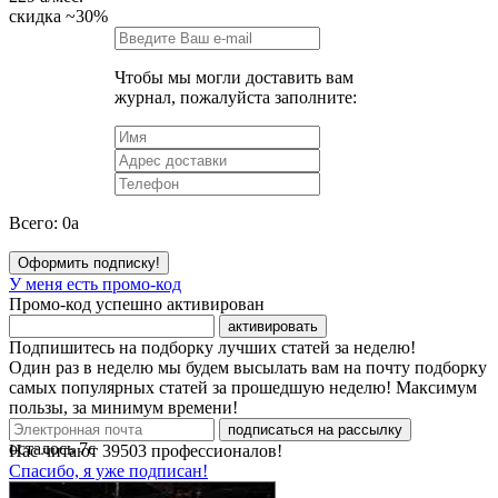
скидка
~30%
Чтобы мы могли доставить вам
журнал, пожалуйста заполните:
Всего:
0
a
Оформить подписку!
У меня есть промо-код
Промо-код успешно активирован
активировать
Подпишитесь на подборку лучших статей за неделю!
Один раз в неделю мы будем высылать вам на почту подборку
самых популярных статей за прошедшую неделю! Максимум
пользы, за минимум времени!
подписаться на рассылку
осталось
7
с
Нас читают
39503
профессионалов!
Спасибо, я уже подписан!