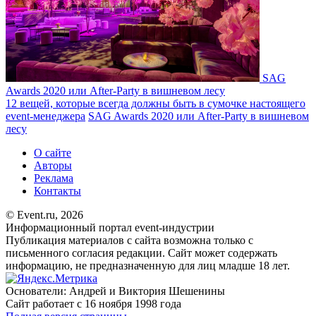
SAG
Awards 2020 или After-Party в вишневом лесу
12 вещей, которые всегда должны быть в сумочке настоящего
event-менеджера
SAG Awards 2020 или After-Party в вишневом
лесу
О сайте
Авторы
Реклама
Контакты
© Event.ru, 2026
Информационный портал event-индустрии
Публикация материалов с сайта возможна только с
письменного согласия редакции. Сайт может содержать
информацию, не предназначенную для лиц младше 18 лет.
Основатели: Андрей и Виктория Шешенины
Сайт работает с 16 ноября 1998 года