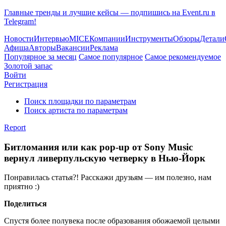
Главные тренды и лучшие кейсы — подпишись на Event.ru в
Telegram!
Новости
Интервью
MICE
Компании
Инструменты
Обзоры
Детали
Афиша
Авторы
Вакансии
Реклама
Популярное за месяц
Самое популярное
Самое рекомендуемое
Золотой запас
Войти
Регистрация
Поиск площадки по параметрам
Поиск артиста по параметрам
Report
Битломания или как pop-up от Sony Music
вернул ливерпульскую четверку в Нью-Йорк
Понравилась статья?! Расскажи друзьям — им полезно, нам
приятно :)
Поделиться
Спустя более полувека после образования обожаемой целыми