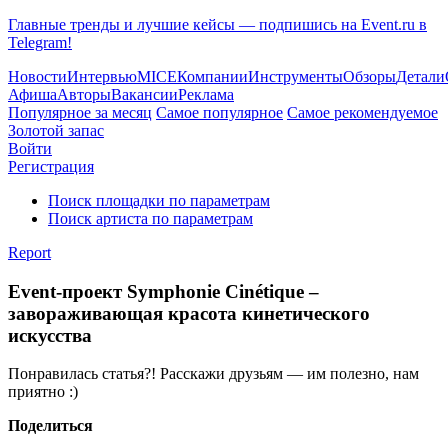
Главные тренды и лучшие кейсы — подпишись на Event.ru в
Telegram!
Новости
Интервью
MICE
Компании
Инструменты
Обзоры
Детали
Афиша
Авторы
Вакансии
Реклама
Популярное за месяц
Самое популярное
Самое рекомендуемое
Золотой запас
Войти
Регистрация
Поиск площадки по параметрам
Поиск артиста по параметрам
Report
Event-проект Symphonie Cinétique –
завораживающая красота кинетического
искусства
Понравилась статья?! Расскажи друзьям — им полезно, нам
приятно :)
Поделиться