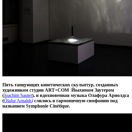
Пять танцующих кинетических скульптур, созданных
художником студии ART+COM Йоахимом Заутером
(
Joachim Sauter
), и вдохновенная музыка Олафура Арнолдса
(
Ólafur Arnalds
)
слились в гармоничную симфонию под
названием Symphonie Cinétique.