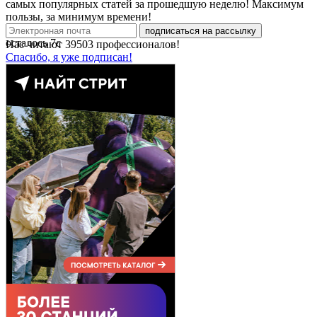
самых популярных статей за прошедшую неделю! Максимум
пользы, за минимум времени!
подписаться на рассылку
осталось
7
с
Нас читают
39503
профессионалов!
Спасибо, я уже подписан!