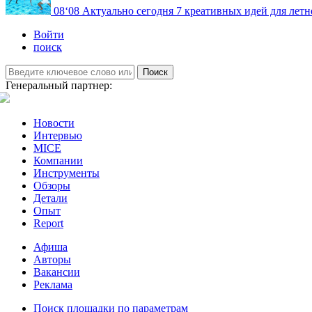
08
‘08
Актуально сегодня
7 креативных идей для летн
Войти
поиск
Поиск
Генеральный партнер:
Новости
Интервью
MICE
Компании
Инструменты
Обзоры
Детали
Опыт
Report
Афиша
Авторы
Вакансии
Реклама
Поиск площадки по параметрам