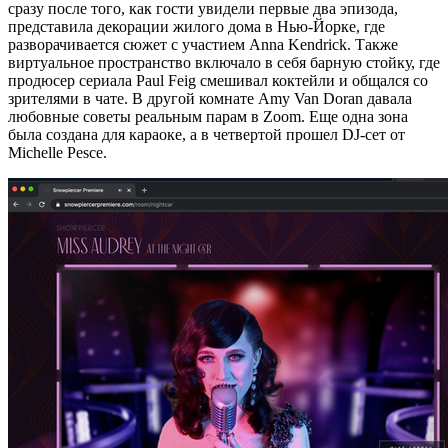
сразу после того, как гости увидели первые два эпизода,
представила декорации жилого дома в Нью-Йорке, где
разворачивается сюжет с участием Anna Kendrick. Также
виртуальное пространство включало в себя барную стойку, где
продюсер сериала Paul Feig смешивал коктейли и общался со
зрителями в чате. В другой комнате Amy Van Doran давала
любовные советы реальным парам в Zoom. Еще одна зона
была создана для караоке, а в четвертой прошел DJ-сет от
Michelle Pesce.