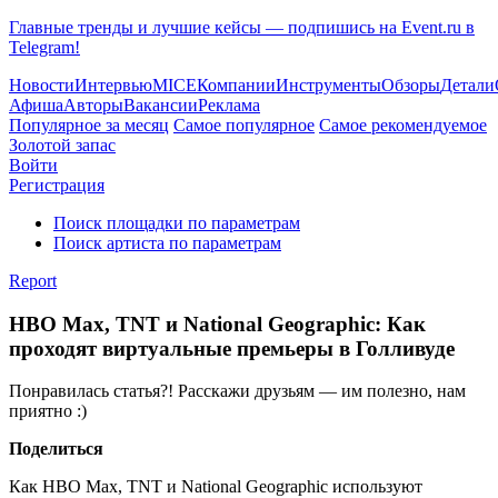
Главные тренды и лучшие кейсы — подпишись на Event.ru в
Telegram!
Новости
Интервью
MICE
Компании
Инструменты
Обзоры
Детали
Афиша
Авторы
Вакансии
Реклама
Популярное за месяц
Самое популярное
Самое рекомендуемое
Золотой запас
Войти
Регистрация
Поиск площадки по параметрам
Поиск артиста по параметрам
Report
HBO Max, TNT и National Geographic: Как
проходят виртуальные премьеры в Голливуде
Понравилась статья?! Расскажи друзьям — им полезно, нам
приятно :)
Поделиться
Как HBO Max, TNT и National Geographic используют