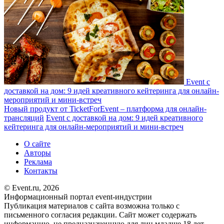
Event c
доставкой на дом: 9 идей креативного кейтеринга для онлайн-
мероприятий и мини-встреч
Новый продукт от TicketForEvent – платформа для онлайн-
трансляций
Event c доставкой на дом: 9 идей креативного
кейтеринга для онлайн-мероприятий и мини-встреч
О сайте
Авторы
Реклама
Контакты
© Event.ru, 2026
Информационный портал event-индустрии
Публикация материалов с сайта возможна только с
письменного согласия редакции. Сайт может содержать
информацию, не предназначенную для лиц младше 18 лет.