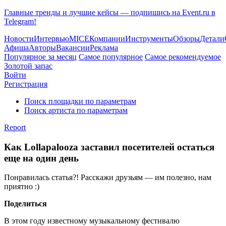
Главные тренды и лучшие кейсы — подпишись на Event.ru в
Telegram!
Новости
Интервью
MICE
Компании
Инструменты
Обзоры
Детали
Афиша
Авторы
Вакансии
Реклама
Популярное за месяц
Самое популярное
Самое рекомендуемое
Золотой запас
Войти
Регистрация
Поиск площадки по параметрам
Поиск артиста по параметрам
Report
Как Lollapalooza заставил посетителей остаться
еще на один день
Понравилась статья?! Расскажи друзьям — им полезно, нам
приятно :)
Поделиться
В этом году известному музыкальному фестивалю