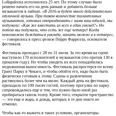
Lollapalooza исполнилось 25 лет. По этому случаю было
решено начать его на день раньше и добавить больше
музыкантов в лайнап.
«В 2016-м будет много действительно
отличной музыки. При таком количестве талантливых
музыкантов, готовых отпраздновать с нами наш юбилей, мы
подумали: «Как же вместить их всех в один уикэнд?» Но
потом мы подумали, что есть же еще четверг! Когда
невозможно дождаться уикэнда, начать можно и в четверг»,
— говорилось в пресс-релизе Перри Фаррелла, основателя
фестиваля.
Фестиваль проходил с 28 по 31 июля. За это время на сцене
выступило 170 исполнителей и музыкантов (это против 130 в
прошлом году). Но чтобы увидеть их всех понадобилась
недюжинная выносливость. Фестиваль распростерся по всему
Грант Парку в Чикаго, и чтобы обойти его, надо было быть
физически готовым к этому. Сцены и развлечения
растянулись более чем на милю. Каждый день на фестиваль
приходило по 100 тысяч гостей, поэтому прогулки по парку
сопровождались еще и тем, что нужно было иной раз
пробираться сквозь толпу. Кроме того, открытое пространство
— это еще и жара, и дождь, которых в те дни никто не
отменял.
Чтобы как-то выжить в таких условиях, организаторы