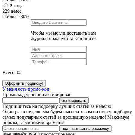
2
года
229
a
/мес.
скидка
~30%
Чтобы мы могли доставить вам
журнал, пожалуйста заполните:
Всего:
0
a
Оформить подписку!
У меня есть промо-код
Промо-код успешно активирован
активировать
Подпишитесь на подборку лучших статей за неделю!
Один раз в неделю мы будем высылать вам на почту подборку
самых популярных статей за прошедшую неделю! Максимум
пользы, за минимум времени!
подписаться на рассылку
осталось
7
с
Нас читают
39503
профессионалов!