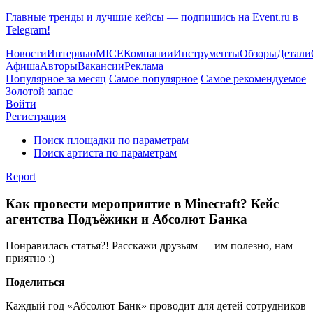
Главные тренды и лучшие кейсы — подпишись на Event.ru в
Telegram!
Новости
Интервью
MICE
Компании
Инструменты
Обзоры
Детали
Афиша
Авторы
Вакансии
Реклама
Популярное за месяц
Самое популярное
Самое рекомендуемое
Золотой запас
Войти
Регистрация
Поиск площадки по параметрам
Поиск артиста по параметрам
Report
Как провести мероприятие в Minecraft? Кейс
агентства Подъёжики и Абсолют Банка
Понравилась статья?! Расскажи друзьям — им полезно, нам
приятно :)
Поделиться
Каждый год «Абсолют Банк» проводит для детей сотрудников