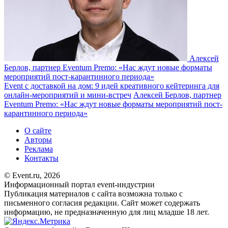
Алексей
Берлов, партнер Eventum Premo: «Нас ждут новые форматы
мероприятий пост-карантинного периода»
Event c доставкой на дом: 9 идей креативного кейтеринга для
онлайн-мероприятий и мини-встреч
Алексей Берлов, партнер
Eventum Premo: «Нас ждут новые форматы мероприятий пост-
карантинного периода»
О сайте
Авторы
Реклама
Контакты
© Event.ru, 2026
Информационный портал event-индустрии
Публикация материалов с сайта возможна только с
письменного согласия редакции. Сайт может содержать
информацию, не предназначенную для лиц младше 18 лет.