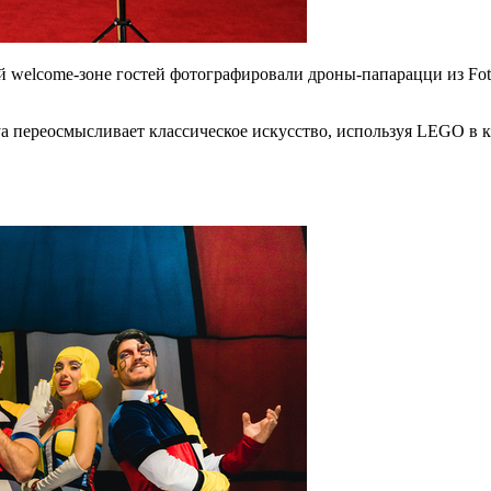
ой welcome-зоне гостей фотографировали дроны-папарацци из Fot
aya переосмысливает классическое искусство, используя LEGO в к