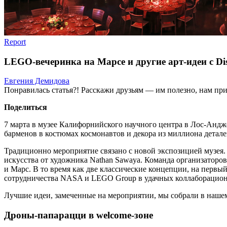
Report
LEGO-вечеринка на Марсе и другие арт-идеи с Dis
Евгения Демидова
Понравилась статья?! Расскажи друзьям — им полезно, нам при
Поделиться
7 марта в музее Калифорнийского научного центра в Лос-Андже
барменов в костюмах космонавтов и декора из миллиона детал
Традиционно мероприятие связано с новой экспозицией музея. В
искусства от художника Nathan Sawaya. Команда организаторов
и Марс. В то время как две классические концепции, на первый 
сотрудничества NASA и LEGO Group в удачных коллаборационн
Лучшие идеи, замеченные на мероприятии, мы собрали в нашем
Дроны-папарацци в welcome-зоне