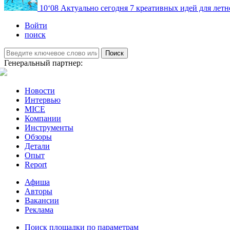
10
‘08
Актуально сегодня
7 креативных идей для летн
Войти
поиск
Поиск
Генеральный партнер:
Новости
Интервью
MICE
Компании
Инструменты
Обзоры
Детали
Опыт
Report
Афиша
Авторы
Вакансии
Реклама
Поиск площадки по параметрам