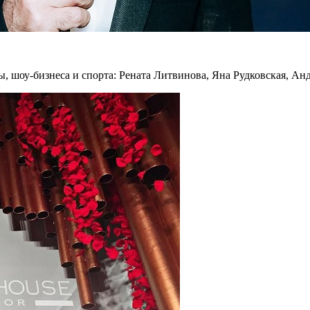
 шоу-бизнеса и спорта: Рената Литвинова, Яна Рудковская, Ан