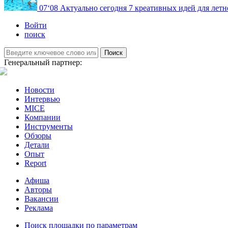
07
‘08
Актуально сегодня
7 креативных идей для летн
Войти
поиск
Поиск
Генеральный партнер:
Новости
Интервью
MICE
Компании
Инструменты
Обзоры
Детали
Опыт
Report
Афиша
Авторы
Вакансии
Реклама
Поиск площадки по параметрам