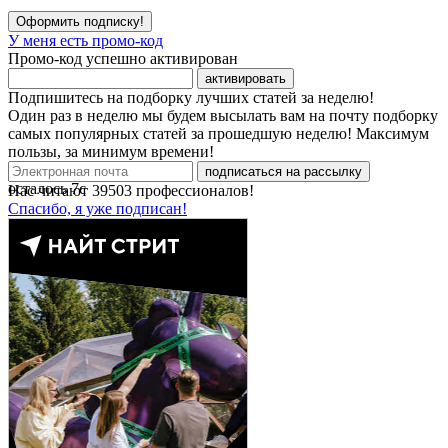
Оформить подписку!
У меня есть промо-код
Промо-код успешно активирован
активировать
Подпишитесь на подборку лучших статей за неделю!
Один раз в неделю мы будем высылать вам на почту подборку
самых популярных статей за прошедшую неделю! Максимум
пользы, за минимум времени!
подписаться на рассылку
осталось
7
с
Нас читают
39503
профессионалов!
Спасибо, я уже подписан!