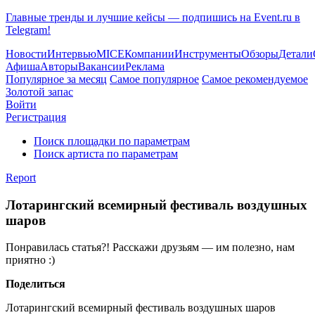
Главные тренды и лучшие кейсы — подпишись на Event.ru в
Telegram!
Новости
Интервью
MICE
Компании
Инструменты
Обзоры
Детали
Афиша
Авторы
Вакансии
Реклама
Популярное за месяц
Самое популярное
Самое рекомендуемое
Золотой запас
Войти
Регистрация
Поиск площадки по параметрам
Поиск артиста по параметрам
Report
Лотарингский всемирный фестиваль воздушных
шаров
Понравилась статья?! Расскажи друзьям — им полезно, нам
приятно :)
Поделиться
Лотарингский всемирный фестиваль воздушных шаров