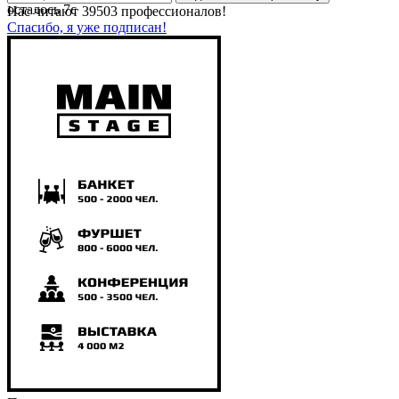
осталось
7
с
Нас читают
39503
профессионалов!
Спасибо, я уже подписан!