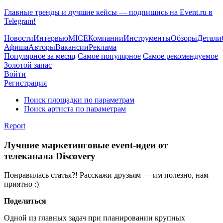
Главные тренды и лучшие кейсы — подпишись на Event.ru в
Telegram!
Новости
Интервью
MICE
Компании
Инструменты
Обзоры
Детали
Афиша
Авторы
Вакансии
Реклама
Популярное за месяц
Самое популярное
Самое рекомендуемое
Золотой запас
Войти
Регистрация
Поиск площадки по параметрам
Поиск артиста по параметрам
Report
Лучшие маркетинговые event-идеи от
телеканала Discovery
Понравилась статья?! Расскажи друзьям — им полезно, нам
приятно :)
Поделиться
Одной из главных задач при планировании крупных