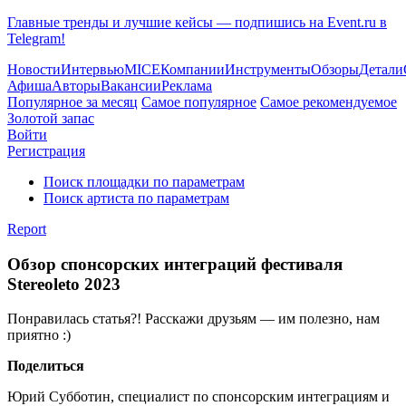
Главные тренды и лучшие кейсы — подпишись на Event.ru в
Telegram!
Новости
Интервью
MICE
Компании
Инструменты
Обзоры
Детали
Афиша
Авторы
Вакансии
Реклама
Популярное за месяц
Самое популярное
Самое рекомендуемое
Золотой запас
Войти
Регистрация
Поиск площадки по параметрам
Поиск артиста по параметрам
Report
Обзор спонсорских интеграций фестиваля
Stereoleto 2023
Понравилась статья?! Расскажи друзьям — им полезно, нам
приятно :)
Поделиться
Юрий Субботин, специалист по спонсорским интеграциям и