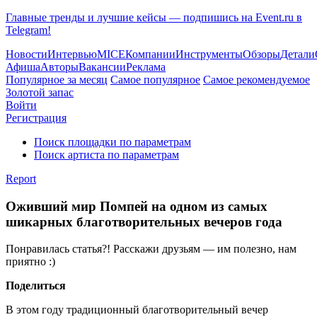
Главные тренды и лучшие кейсы — подпишись на Event.ru в
Telegram!
Новости
Интервью
MICE
Компании
Инструменты
Обзоры
Детали
Афиша
Авторы
Вакансии
Реклама
Популярное за месяц
Самое популярное
Самое рекомендуемое
Золотой запас
Войти
Регистрация
Поиск площадки по параметрам
Поиск артиста по параметрам
Report
Оживший мир Помпей на одном из самых
шикарных благотворительных вечеров года
Понравилась статья?! Расскажи друзьям — им полезно, нам
приятно :)
Поделиться
В этом году традиционный благотворительный вечер