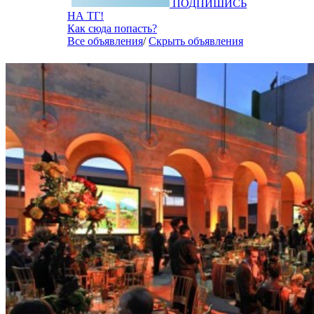
ПОДПИШИСЬ
НА ТГ!
Как сюда попасть?
Все объявления
/
Скрыть объявления