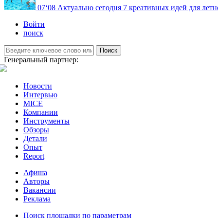
07
‘08
Актуально сегодня
7 креативных идей для летн
Войти
поиск
Поиск
Генеральный партнер:
Новости
Интервью
MICE
Компании
Инструменты
Обзоры
Детали
Опыт
Report
Афиша
Авторы
Вакансии
Реклама
Поиск площадки по параметрам