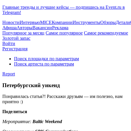
Главные тренды и лучшие кейсы — подпишись на Event.ru в
Telegram!
Новости
Интервью
MICE
Компании
Инструменты
Обзоры
Детали
Афиша
Авторы
Вакансии
Реклама
Популярное за месяц
Самое популярное
Самое рекомендуемое
Золотой запас
Войти
Регистрация
Поиск площадки по параметрам
Поиск артиста по параметрам
Report
Петербургский уикенд
Понравилась статья?! Расскажи друзьям — им полезно, нам
приятно :)
Поделиться
Мероприятие:
Baltic Weekend