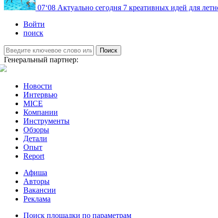
07
‘08
Актуально сегодня
7 креативных идей для летн
Войти
поиск
Поиск
Генеральный партнер:
Новости
Интервью
MICE
Компании
Инструменты
Обзоры
Детали
Опыт
Report
Афиша
Авторы
Вакансии
Реклама
Поиск площадки по параметрам