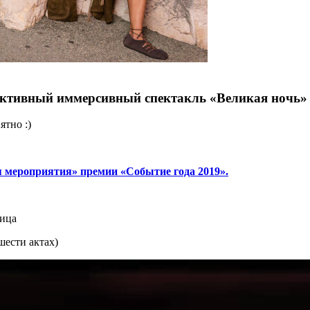
активный иммерсивный спектакль «Великая ночь»
ятно :)
 мероприятия» премии «Событие года 2019».
лица
шести актах)