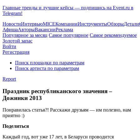
Главные тренды и лучшие кейсы — подпишись на Event.ru в
Telegram!
Новости
Интервью
MICE
Компании
Инструменты
Обзоры
Детали
Афиша
Авторы
Вакансии
Реклама
Популярное за месяц
Самое популярное
Самое рекомендуемое
Золотой запас
Войти
Регистрация
Поиск площадки по параметрам
Поиск артиста по параметрам
Report
Праздник республиканского значения –
Дожинки 2013
Понравилась статья?! Расскажи друзьям — им полезно, нам
приятно :)
Поделиться
Каждый год, вот уже 17 лет, в Беларуси проводится