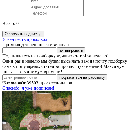
Всего:
0
a
Оформить подписку!
У меня есть промо-код
Промо-код успешно активирован
активировать
Подпишитесь на подборку лучших статей за неделю!
Один раз в неделю мы будем высылать вам на почту подборку
самых популярных статей за прошедшую неделю! Максимум
пользы, за минимум времени!
подписаться на рассылку
осталось
7
с
Нас читают
39503
профессионалов!
Спасибо, я уже подписан!