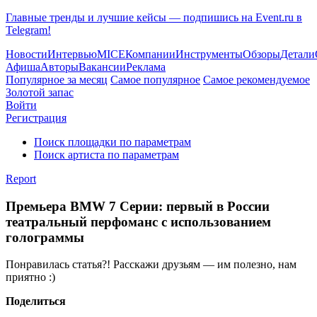
Главные тренды и лучшие кейсы — подпишись на Event.ru в
Telegram!
Новости
Интервью
MICE
Компании
Инструменты
Обзоры
Детали
Афиша
Авторы
Вакансии
Реклама
Популярное за месяц
Самое популярное
Самое рекомендуемое
Золотой запас
Войти
Регистрация
Поиск площадки по параметрам
Поиск артиста по параметрам
Report
Премьера BMW 7 Серии: первый в России
театральный перфоманс с использованием
голограммы
Понравилась статья?! Расскажи друзьям — им полезно, нам
приятно :)
Поделиться