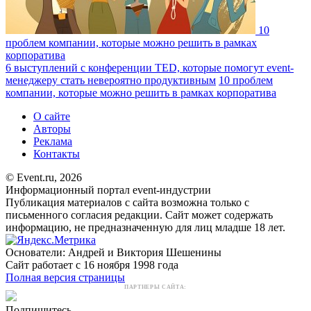
10
проблем компании, которые можно решить в рамках
корпоратива
6 выступлений с конференции TED, которые помогут event-
менеджеру стать невероятно продуктивным
10 проблем
компании, которые можно решить в рамках корпоратива
О сайте
Авторы
Реклама
Контакты
© Event.ru, 2026
Информационный портал event-индустрии
Публикация материалов с сайта возможна только с
письменного согласия редакции. Сайт может содержать
информацию, не предназначенную для лиц младше 18 лет.
Основатели: Андрей и Виктория Шешенины
Сайт работает с 16 ноября 1998 года
Полная версия страницы
ПАРТНЕРЫ САЙТА:
Подпишитесь