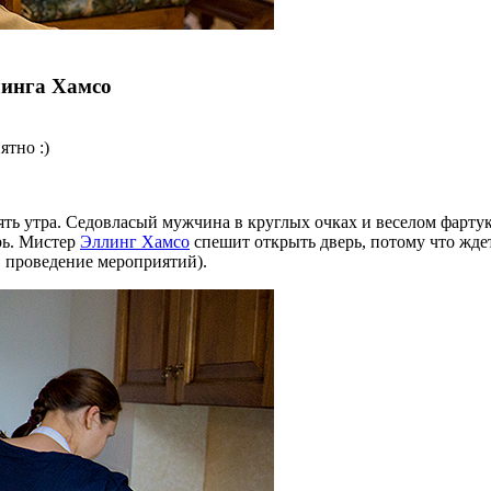
линга Хамсо
ятно :)
вять утра. Седовласый мужчина в круглых очках и веселом фарт
рь. Мистер
Эллинг Хамсо
спешит открыть дверь, потому что ждет
 в проведение мероприятий).