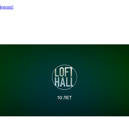
legram!