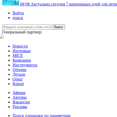
08
‘08
Актуально сегодня
7 креативных идей для летн
Войти
поиск
Поиск
Генеральный партнер:
Новости
Интервью
MICE
Компании
Инструменты
Обзоры
Детали
Опыт
Report
Афиша
Авторы
Вакансии
Реклама
Поиск площадки по параметрам