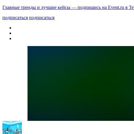
Главные тренды и лучшие кейсы — подпишись на Event.ru в Te
подписаться
подписаться