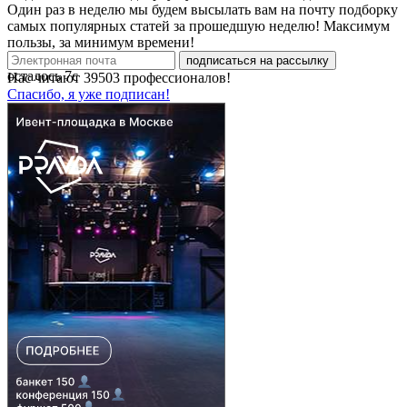
Один раз в неделю мы будем высылать вам на почту подборку
самых популярных статей за прошедшую неделю! Максимум
пользы, за минимум времени!
подписаться на рассылку
осталось
7
с
Нас читают
39503
профессионалов!
Спасибо, я уже подписан!