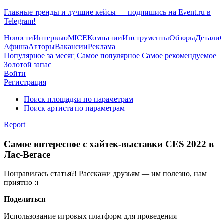
Главные тренды и лучшие кейсы — подпишись на Event.ru в
Telegram!
Новости
Интервью
MICE
Компании
Инструменты
Обзоры
Детали
Афиша
Авторы
Вакансии
Реклама
Популярное за месяц
Самое популярное
Самое рекомендуемое
Золотой запас
Войти
Регистрация
Поиск площадки по параметрам
Поиск артиста по параметрам
Report
Самое интересное с хайтек-выставки CES 2022 в
Лас-Вегасе
Понравилась статья?! Расскажи друзьям — им полезно, нам
приятно :)
Поделиться
Использование игровых платформ для проведения