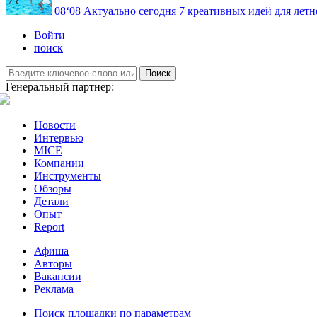
08
‘08
Актуально сегодня
7 креативных идей для летн
Войти
поиск
Поиск
Генеральный партнер:
Новости
Интервью
MICE
Компании
Инструменты
Обзоры
Детали
Опыт
Report
Афиша
Авторы
Вакансии
Реклама
Поиск площадки по параметрам