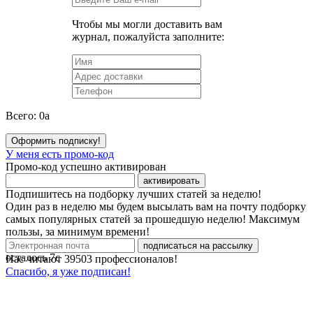
Чтобы мы могли доставить вам
журнал, пожалуйста заполните:
Всего:
0
a
Оформить подписку!
У меня есть промо-код
Промо-код успешно активирован
активировать
Подпишитесь на подборку лучших статей за неделю!
Один раз в неделю мы будем высылать вам на почту подборку
самых популярных статей за прошедшую неделю! Максимум
пользы, за минимум времени!
подписаться на рассылку
осталось
7
с
Нас читают
39503
профессионалов!
Спасибо, я уже подписан!