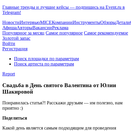
Главные тренды и лучшие кейсы — подпишись на Event.ru в
Telegram!
Новости
Интервью
MICE
Компании
Инструменты
Обзоры
Детали
Афиша
Авторы
Вакансии
Реклама
Популярное за месяц
Самое популярное
Самое рекомендуемое
Золотой запас
Войти
Регистрация
Поиск площадки по параметрам
Поиск артиста по параметрам
Report
Свадьба в День святого Валентина от Юлии
Шакировой
Понравилась статья?! Расскажи друзьям — им полезно, нам
приятно :)
Поделиться
Какой день является самым подходящим для проведения