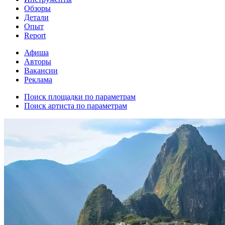
Обзоры
Детали
Опыт
Report
Афиша
Авторы
Вакансии
Реклама
Поиск площадки по параметрам
Поиск артиста по параметрам