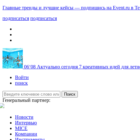
Главные тренды и лучшие кейсы — подпишись на Event.ru в Te
подписаться
подписаться
06
‘08
Актуально сегодня
7 креативных идей для летн
Войти
поиск
Поиск
Генеральный партнер:
Новости
Интервью
MICE
Компании
Инструменты