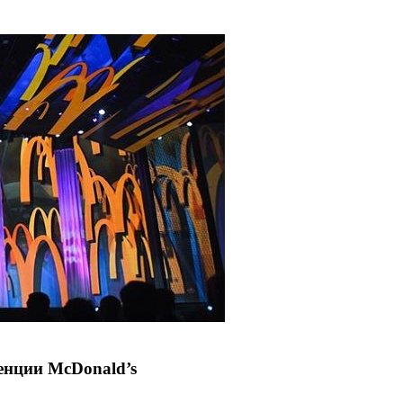
енции McDonald’s