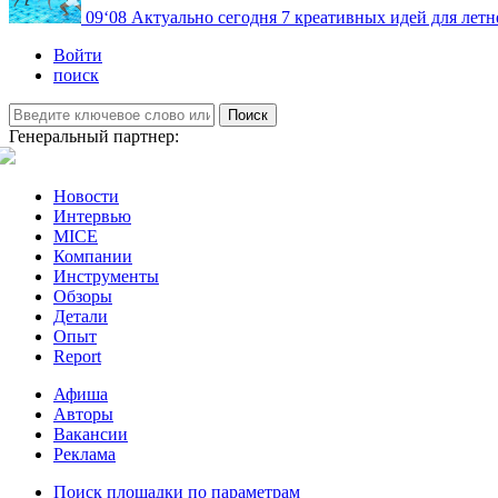
09
‘08
Актуально сегодня
7 креативных идей для летн
Войти
поиск
Поиск
Генеральный партнер:
Новости
Интервью
MICE
Компании
Инструменты
Обзоры
Детали
Опыт
Report
Афиша
Авторы
Вакансии
Реклама
Поиск площадки по параметрам