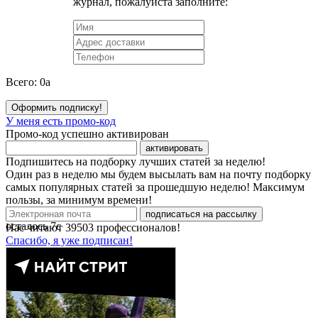
журнал, пожалуйста заполните:
Всего:
0
a
Оформить подписку!
У меня есть промо-код
Промо-код успешно активирован
активировать
Подпишитесь на подборку лучших статей за неделю!
Один раз в неделю мы будем высылать вам на почту подборку
самых популярных статей за прошедшую неделю! Максимум
пользы, за минимум времени!
подписаться на рассылку
осталось
7
с
Нас читают
39503
профессионалов!
Спасибо, я уже подписан!