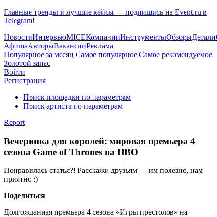
Главные тренды и лучшие кейсы — подпишись на Event.ru в
Telegram!
Новости
Интервью
MICE
Компании
Инструменты
Обзоры
Детали
Афиша
Авторы
Вакансии
Реклама
Популярное за месяц
Самое популярное
Самое рекомендуемое
Золотой запас
Войти
Регистрация
Поиск площадки по параметрам
Поиск артиста по параметрам
Report
Вечеринка для королей: мировая премьера 4
сезона Game of Thrones на HBO
Понравилась статья?! Расскажи друзьям — им полезно, нам
приятно :)
Поделиться
Долгожданная премьера 4 сезона «Игры престолов» на