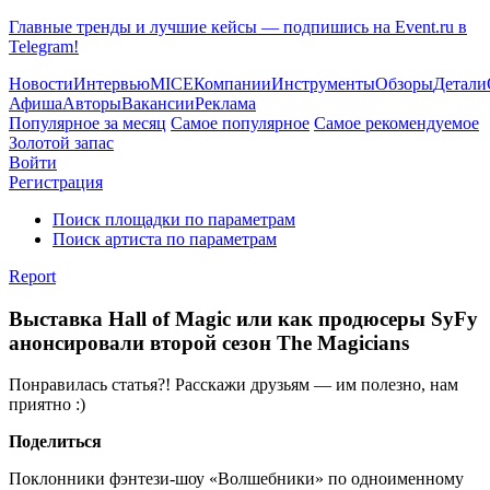
Главные тренды и лучшие кейсы — подпишись на Event.ru в
Telegram!
Новости
Интервью
MICE
Компании
Инструменты
Обзоры
Детали
Афиша
Авторы
Вакансии
Реклама
Популярное за месяц
Самое популярное
Самое рекомендуемое
Золотой запас
Войти
Регистрация
Поиск площадки по параметрам
Поиск артиста по параметрам
Report
Выставка Hall of Magic или как продюсеры SyFy
анонсировали второй сезон The Magicians
Понравилась статья?! Расскажи друзьям — им полезно, нам
приятно :)
Поделиться
Поклонники фэнтези-шоу «Волшебники» по одноименному