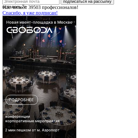
подписаться на рассылку
осталось
7
с
Нас читают
39503
профессионалов!
Спасибо, я уже подписан!