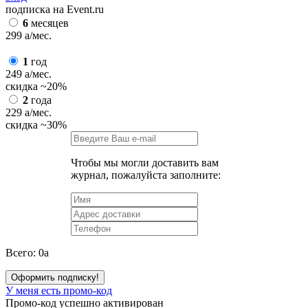
подписка на Event.ru
6
месяцев
299
a
/мес.
1
год
249
a
/мес.
скидка
~20%
2
года
229
a
/мес.
скидка
~30%
Чтобы мы могли доставить вам
журнал, пожалуйста заполните:
Всего:
0
a
Оформить подписку!
У меня есть промо-код
Промо-код успешно активирован