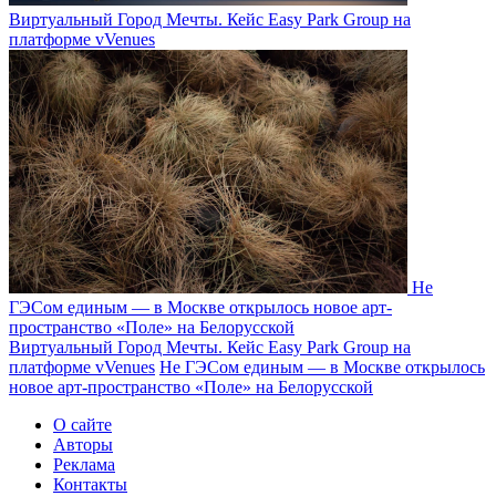
Виртуальный Город Мечты. Кейс Easy Park Group на
платформе vVenues
Не
ГЭСом единым — в Москве открылось новое арт-
пространство «Поле» на Белорусской
Виртуальный Город Мечты. Кейс Easy Park Group на
платформе vVenues
Не ГЭСом единым — в Москве открылось
новое арт-пространство «Поле» на Белорусской
О сайте
Авторы
Реклама
Контакты