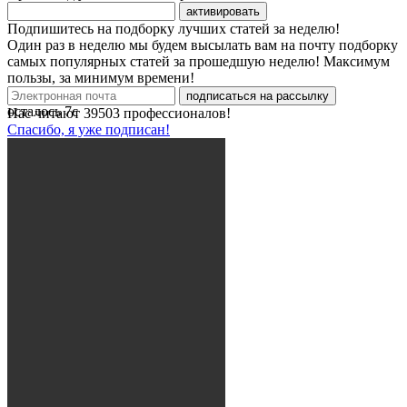
активировать
Подпишитесь на подборку лучших статей за неделю!
Один раз в неделю мы будем высылать вам на почту подборку
самых популярных статей за прошедшую неделю! Максимум
пользы, за минимум времени!
подписаться на рассылку
осталось
7
с
Нас читают
39503
профессионалов!
Спасибо, я уже подписан!