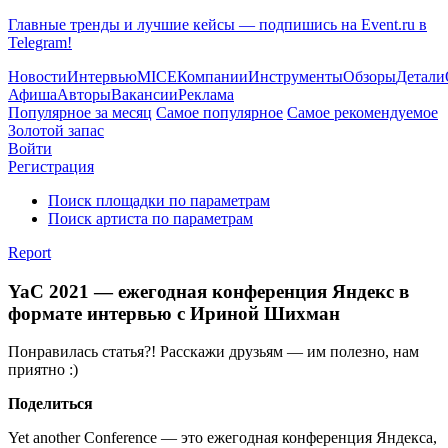
Главные тренды и лучшие кейсы — подпишись на Event.ru в
Telegram!
Новости
Интервью
MICE
Компании
Инструменты
Обзоры
Детали
Афиша
Авторы
Вакансии
Реклама
Популярное за месяц
Самое популярное
Самое рекомендуемое
Золотой запас
Войти
Регистрация
Поиск площадки по параметрам
Поиск артиста по параметрам
Report
YaC 2021 — ежегодная конференция Яндекс в
формате интервью с Ириной Шихман
Понравилась статья?! Расскажи друзьям — им полезно, нам
приятно :)
Поделиться
Yet another Conference — это ежегодная конференция Яндекса,