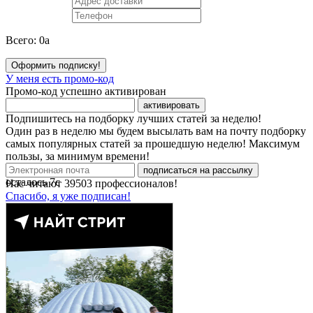
Всего:
0
a
Оформить подписку!
У меня есть промо-код
Промо-код успешно активирован
активировать
Подпишитесь на подборку лучших статей за неделю!
Один раз в неделю мы будем высылать вам на почту подборку
самых популярных статей за прошедшую неделю! Максимум
пользы, за минимум времени!
подписаться на рассылку
осталось
7
с
Нас читают
39503
профессионалов!
Спасибо, я уже подписан!