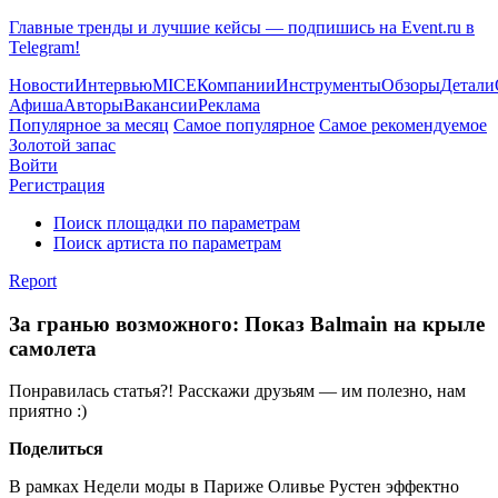
Главные тренды и лучшие кейсы — подпишись на Event.ru в
Telegram!
Новости
Интервью
MICE
Компании
Инструменты
Обзоры
Детали
Афиша
Авторы
Вакансии
Реклама
Популярное за месяц
Самое популярное
Самое рекомендуемое
Золотой запас
Войти
Регистрация
Поиск площадки по параметрам
Поиск артиста по параметрам
Report
За гранью возможного: Показ Balmain на крыле
самолета
Понравилась статья?! Расскажи друзьям — им полезно, нам
приятно :)
Поделиться
В рамках Недели моды в Париже Оливье Рустен эффектно