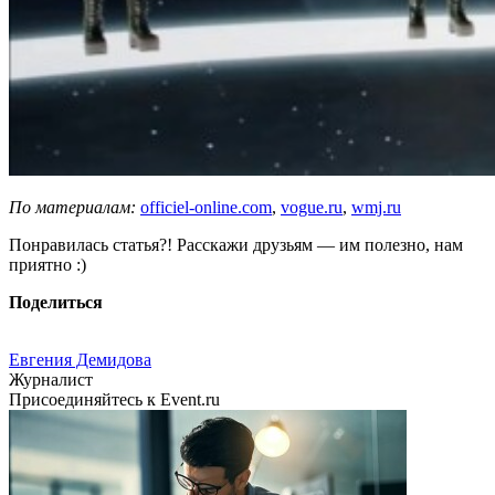
По материалам:
officiel-online.com
,
vogue.ru
,
wmj.ru
Понравилась статья?! Расскажи друзьям — им полезно, нам
приятно :)
Поделиться
Евгения Демидова
Журналист
Присоединяйтесь к Event.ru