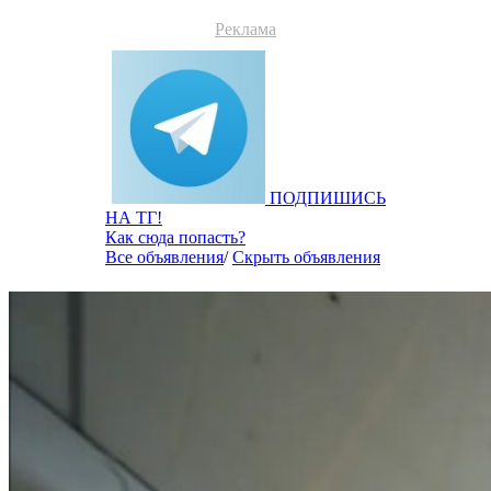
Реклама
ПОДПИШИСЬ
НА ТГ!
Как сюда попасть?
Все объявления
/
Скрыть объявления