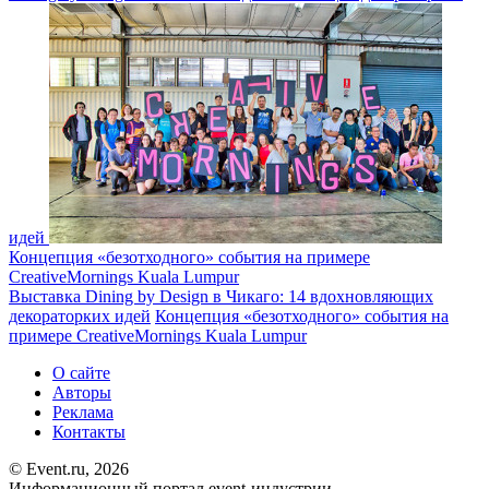
идей
Концепция «безотходного» события на примере
CreativeMornings Kuala Lumpur
Выставка Dining by Design в Чикаго: 14 вдохновляющих
декораторких идей
Концепция «безотходного» события на
примере CreativeMornings Kuala Lumpur
О сайте
Авторы
Реклама
Контакты
© Event.ru, 2026
Информационный портал event-индустрии