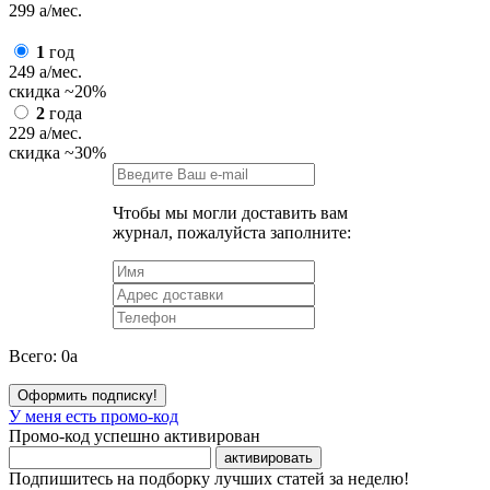
299
a
/мес.
1
год
249
a
/мес.
скидка
~20%
2
года
229
a
/мес.
скидка
~30%
Чтобы мы могли доставить вам
журнал, пожалуйста заполните:
Всего:
0
a
Оформить подписку!
У меня есть промо-код
Промо-код успешно активирован
активировать
Подпишитесь на подборку лучших статей за неделю!