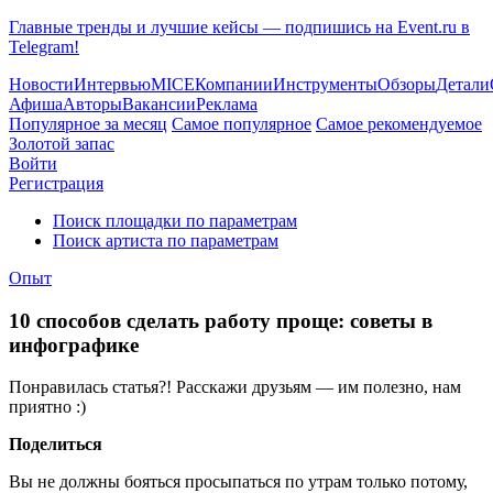
Главные тренды и лучшие кейсы — подпишись на Event.ru в
Telegram!
Новости
Интервью
MICE
Компании
Инструменты
Обзоры
Детали
Афиша
Авторы
Вакансии
Реклама
Популярное за месяц
Самое популярное
Самое рекомендуемое
Золотой запас
Войти
Регистрация
Поиск площадки по параметрам
Поиск артиста по параметрам
Опыт
10 способов сделать работу проще: советы в
инфографике
Понравилась статья?! Расскажи друзьям — им полезно, нам
приятно :)
Поделиться
Вы не должны бояться просыпаться по утрам только потому,