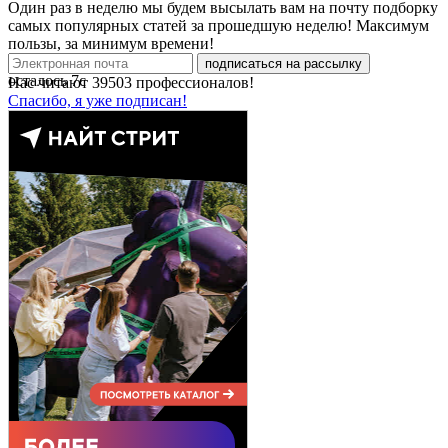
Один раз в неделю мы будем высылать вам на почту подборку
самых популярных статей за прошедшую неделю! Максимум
пользы, за минимум времени!
подписаться на рассылку
осталось
7
с
Нас читают
39503
профессионалов!
Спасибо, я уже подписан!