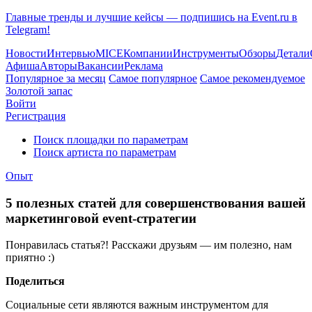
Главные тренды и лучшие кейсы — подпишись на Event.ru в
Telegram!
Новости
Интервью
MICE
Компании
Инструменты
Обзоры
Детали
Афиша
Авторы
Вакансии
Реклама
Популярное за месяц
Самое популярное
Самое рекомендуемое
Золотой запас
Войти
Регистрация
Поиск площадки по параметрам
Поиск артиста по параметрам
Опыт
5 полезных статей для совершенствования вашей
маркетинговой event-стратегии
Понравилась статья?! Расскажи друзьям — им полезно, нам
приятно :)
Поделиться
Социальные сети являются важным инструментом для