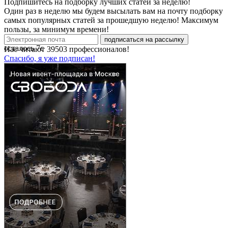
Подпишитесь на подборку лучших статей за неделю!
Один раз в неделю мы будем высылать вам на почту подборку
самых популярных статей за прошедшую неделю! Максимум
пользы, за минимум времени!
подписаться на рассылку
осталось
7
с
Нас читают
39503
профессионалов!
Спасибо, я уже подписан!