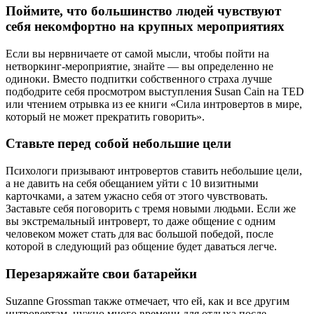
Поймите, что большинство людей чувствуют
себя некомфортно на крупных мероприятиях
Если вы нервничаете от самой мысли, чтобы пойти на
нетворкинг-мероприятие, знайте — вы определенно не
одиноки. Вместо подпитки собственного страха лучше
подбодрите себя просмотром выступления Susan Cain на TED
или чтением отрывка из ее книги «Сила интровертов в мире,
который не может прекратить говорить».
Ставьте перед собой небольшие цели
Психологи призывают интровертов ставить небольшие цели,
а не давить на себя обещанием уйти с 10 визитными
карточками, а затем ужасно себя от этого чувствовать.
Заставьте себя поговорить с тремя новыми людьми. Если же
вы экстремальный интроверт, то даже общение с одним
человеком может стать для вас большой победой, после
которой в следующий раз общение будет даваться легче.
Перезаряжайте свои батарейки
Suzanne Grossman также отмечает, что ей, как и все другим
интровертам, нужно много времени для отдыха после