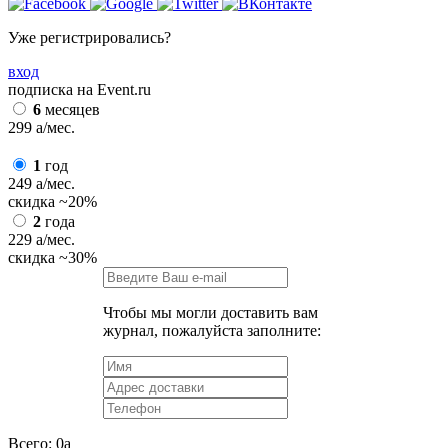
Уже регистрировались?
вход
подписка на Event.ru
6
месяцев
299
a
/мес.
1
год
249
a
/мес.
скидка
~20%
2
года
229
a
/мес.
скидка
~30%
Чтобы мы могли доставить вам
журнал, пожалуйста заполните:
Всего:
0
a