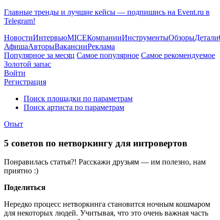
Главные тренды и лучшие кейсы — подпишись на Event.ru в
Telegram!
Новости
Интервью
MICE
Компании
Инструменты
Обзоры
Детали
Афиша
Авторы
Вакансии
Реклама
Популярное за месяц
Самое популярное
Самое рекомендуемое
Золотой запас
Войти
Регистрация
Поиск площадки по параметрам
Поиск артиста по параметрам
Опыт
5 советов по нетворкингу для интровертов
Понравилась статья?! Расскажи друзьям — им полезно, нам
приятно :)
Поделиться
Нередко процесс нетворкинга становится ночным кошмаром
для некоторых людей. Учитывая, что это очень важная часть