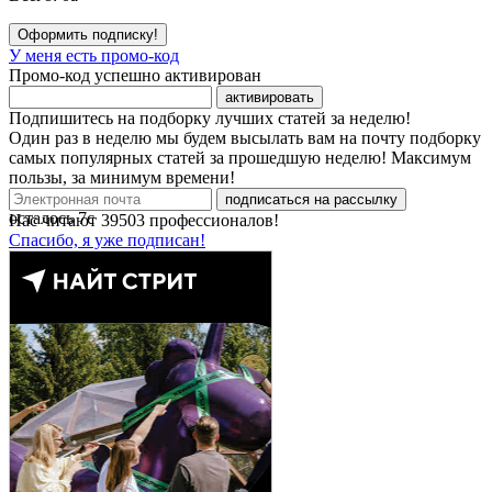
Оформить подписку!
У меня есть промо-код
Промо-код успешно активирован
активировать
Подпишитесь на подборку лучших статей за неделю!
Один раз в неделю мы будем высылать вам на почту подборку
самых популярных статей за прошедшую неделю! Максимум
пользы, за минимум времени!
подписаться на рассылку
осталось
7
с
Нас читают
39503
профессионалов!
Спасибо, я уже подписан!