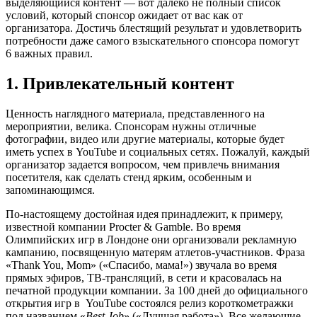
выделяющийся контент — вот далеко не полный список
условий, который спонсор ожидает от вас как от
организатора. Достичь блестящий результат и удовлетворить
потребности даже самого взыскательного спонсора помогут
6 важных правил.
1. Привлекательный контент
Ценность наглядного материала, представленного на
мероприятии, велика. Спонсорам нужны отличные
фотографии, видео или другие материалы, которые будет
иметь успех в YouTube и социальных сетях. Пожалуй, каждый
организатор задается вопросом, чем привлечь внимания
посетителя, как сделать стенд ярким, особенным и
запоминающимся.
По-настоящему достойная идея принадлежит, к примеру,
известной компании Procter & Gamble. Во время
Олимпийских игр в Лондоне они организовали рекламную
кампанию, посвященную матерям атлетов-участников. Фраза
«Thank You, Mom» («Спасибо, мама!») звучала во время
прямых эфиров, ТВ-трансляций, в сети и красовалась на
печатной продукции компании. За 100 дней до официального
открытия игр в YouTube состоялся релиз короткометражки
под названием «
Best Job
» («Лучшая работа»). Все желающие