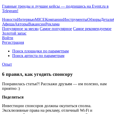
Главные тренды и лучшие кейсы — подпишись на Event.ru в
Telegram!
Новости
Интервью
MICE
Компании
Инструменты
Обзоры
Детали
Афиша
Авторы
Вакансии
Реклама
Популярное за месяц
Самое популярное
Самое рекомендуемое
Золотой запас
Войти
Регистрация
Поиск площадки по параметрам
Поиск артиста по параметрам
Опыт
6 правил, как угодить спонсору
Понравилась статья?! Расскажи друзьям — им полезно, нам
приятно :)
Поделиться
Инвестиции спонсоров должны окупиться сполна.
Эксклюзивные права на рекламу, отличный Wi-Fi и