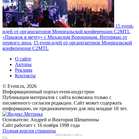
15 event-
идей от организаторов Монреальской конференции C2MTL
«Прыжок в мечту» с Михаилом Ворониным. Интервью от
первого лица.
15 event-идей от организаторов Монреальской
конференции C2MTL
О сайте
Авторы
Реклама
Контакты
© Event.ru, 2026
Информационный портал event-индустрии
Публикация материалов с сайта возможна только с
письменного согласия редакции. Сайт может содержать
информацию, не предназначенную для лиц младше 18 лет.
Основатели: Андрей и Виктория Шешенины
Сайт работает с 16 ноября 1998 года
Полная версия страницы
ПАРТНЕРЫ САЙТА: