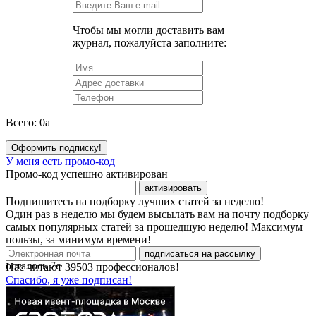
Чтобы мы могли доставить вам
журнал, пожалуйста заполните:
Всего:
0
a
Оформить подписку!
У меня есть промо-код
Промо-код успешно активирован
активировать
Подпишитесь на подборку лучших статей за неделю!
Один раз в неделю мы будем высылать вам на почту подборку
самых популярных статей за прошедшую неделю! Максимум
пользы, за минимум времени!
подписаться на рассылку
осталось
7
с
Нас читают
39503
профессионалов!
Спасибо, я уже подписан!