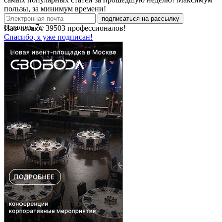
пользы, за минимум времени!
подписаться на рассылку
осталось
7
с
Нас читают
39503
профессионалов!
Спасибо, я уже подписан!