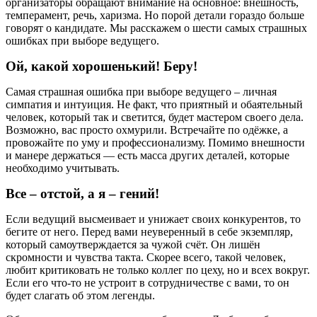
организаторы обращают внимание на основное: внешность,
темперамент, речь, харизма. Но порой детали гораздо больше
говорят о кандидате. Мы расскажем о шести самых страшных
ошибках при выборе ведущего.
Ой, какой хорошенький! Беру!
Самая страшная ошибка при выборе ведущего – личная
симпатия и интуиция. Не факт, что приятный и обаятельный
человек, который так и светится, будет мастером своего дела.
Возможно, вас просто охмурили. Встречайте по одёжке, а
провожайте по уму и профессионализму. Помимо внешности
и манере держаться — есть масса других деталей, которые
необходимо учитывать.
Все
–
отстой, а я – гений!
Если ведущий высмеивает и унижает своих конкурентов, то
бегите от него. Перед вами неуверенный в себе экземпляр,
который самоутверждается за чужой счёт. Он лишён
скромности и чувства такта. Скорее всего, такой человек,
любит критиковать не только коллег по цеху, но и всех вокруг.
Если его что-то не устроит в сотрудничестве с вами, то он
будет слагать об этом легенды.