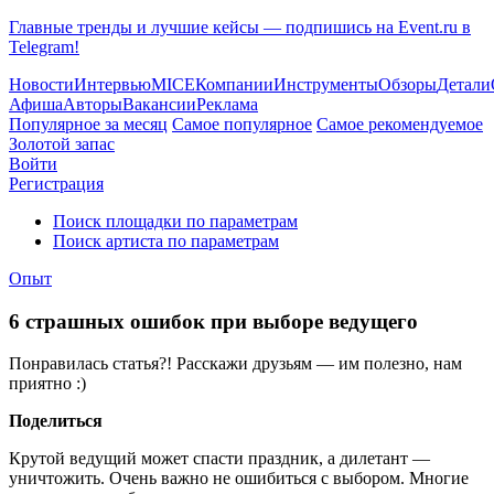
Главные тренды и лучшие кейсы — подпишись на Event.ru в
Telegram!
Новости
Интервью
MICE
Компании
Инструменты
Обзоры
Детали
Афиша
Авторы
Вакансии
Реклама
Популярное за месяц
Самое популярное
Самое рекомендуемое
Золотой запас
Войти
Регистрация
Поиск площадки по параметрам
Поиск артиста по параметрам
Опыт
6 страшных ошибок при выборе ведущего
Понравилась статья?! Расскажи друзьям — им полезно, нам
приятно :)
Поделиться
Крутой ведущий может спасти праздник, а дилетант —
уничтожить. Очень важно не ошибиться с выбором. Многие