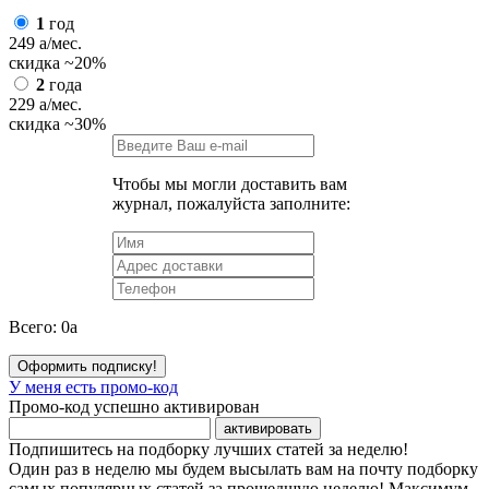
1
год
249
a
/мес.
скидка
~20%
2
года
229
a
/мес.
скидка
~30%
Чтобы мы могли доставить вам
журнал, пожалуйста заполните:
Всего:
0
a
Оформить подписку!
У меня есть промо-код
Промо-код успешно активирован
активировать
Подпишитесь на подборку лучших статей за неделю!
Один раз в неделю мы будем высылать вам на почту подборку
самых популярных статей за прошедшую неделю! Максимум